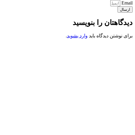
Email
ارسال
دیدگاهتان را بنویسید
برای نوشتن دیدگاه باید
وارد بشوید
.
کانون فرهنگی تبلیغی جهادی راهنمای زائر
شماره ثبت : 55382
شناسه ملی : 14012122640
موکب راهنمای زائر
شماره مجوز
1402275700
گروه جهادی راهنمای زائر
شماره ثبت
3936807014001