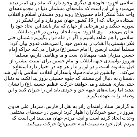
اسلامی افزود: جلوه‌های دیگری وجود دارد که مقداری کمتر دیده
می‌شود و آن این است که ملت‌های مسلمان دنیا در مجموعه‌های
واحد مثلاً لشکر امام حسین(ع) روبه روی دشمنان اسلام و انقلاب
ایستاده درحالی‌که از 16 کشور جهان نیرو دارد و این لشکر در
سوریه جنگید و در هرجایی از جهان که نیاز باشد این اتحاد خود را
نشان می‌دهد. وی افزود: نمونه اتحاد اربعین در قدرت انقلاب
اسلامی را هم شاهد باشیم و اگر در قله قرار بگیریم دشمنان حتی
فکر دشمنی با انقلاب را به ذهن خود را نمی‌دهند. فدوی بیان کرد:
مسلماً امنیت اربعین را امام حسین(ع) برقرار می‌کند چراکه امام
حسین میزبان همه میهمانان است و ما وظایفی داریم، مسلماً
هرروز توانمندی جبهه انقلاب و امام حسین برای امنیت بیشتر، از
قبل متفاوت است و در این راه از هر چه در اختیار دارد استفاده
می‌کند. جانشین فرمانده سپاه پاسداران انقلاب اسلامی یادآور شد:
دشمنان به دنبال این هستند که جلوه حسینی بروز پیدا نکند، به دنبال
خنثی‌سازی هستند و می‌خواهند حرکت عظیم حسینی(ع) را نشان
ندهند اما رسانه‌های جبهه حق و خودی باید این را جبران کنند و این
وظیفه را به عهده بگیرند.
به گزارش ستاد راهنمای زائر به نقل از فارس، سردار علی فدوی
امروز در جمع خبرنگاران اظهار کرد: اربعین در جنبه‌های مختلفی
وحدت ایجاد کرده است و آنچه مردم جهان می‌بینند این است که
مردم بادل خود به سمت امام حسین(ع) حرکت می‌کنند.