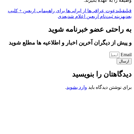
وظیفه را به عهده بگیرند.
قبلی
قبلی
دعوت عراقی‌ها از ایرانی‌ها برای راهپیمایی اربعین + کلیپ
بعدی
هزینه ثبت‌نام اربعین اعلام شد
بعدی
به راحتی عضو خبرنامه شوید
و پیش از دیگران آخرین اخبار و اطلاعیه ها مطلع شوید
Email
ارسال
دیدگاهتان را بنویسید
برای نوشتن دیدگاه باید
وارد بشوید
.
کانون فرهنگی تبلیغی جهادی راهنمای زائر
شماره ثبت : 55382
شناسه ملی : 14012122640
موکب راهنمای زائر