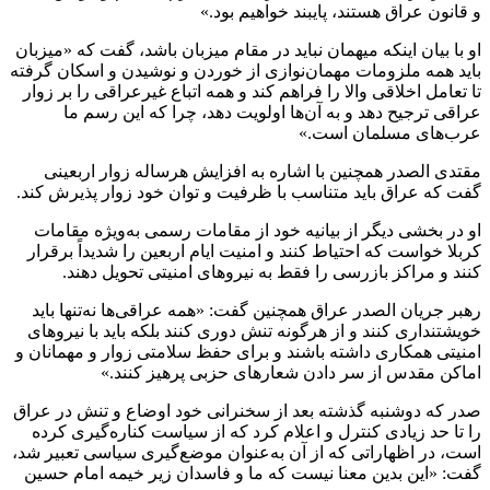
و قانون عراق هستند، پایبند خواهیم بود.»
او با بیان اینکه میهمان نباید در مقام میزبان باشد، گفت که «میزبان
باید همه ملزومات مهمان‌نوازی از خوردن و نوشیدن و اسکان گرفته
تا تعامل اخلاقی والا را فراهم کند و همه اتباع غیرعراقی را بر زوار
عراقی ترجیح دهد و به آن‌ها اولویت دهد، چرا که این رسم ما
عرب‌های مسلمان است.»
مقتدی الصدر همچنین با اشاره به افزایش هرساله زوار اربعینی
گفت که عراق باید متناسب با ظرفیت و توان خود زوار پذیرش کند.
او در بخشی دیگر از بیانیه خود از مقامات رسمی به‌ویژه مقامات
کربلا خواست که احتیاط کنند و امنیت ایام اربعین را شدیداً برقرار
کنند و مراکز بازرسی را فقط به نیروهای امنیتی تحویل دهند.
رهبر جریان الصدر عراق همچنین گفت: «همه عراقی‌ها نه‌تنها باید
خویشتنداری کنند و از هرگونه تنش دوری کنند بلکه باید با نیروهای
امنیتی همکاری داشته باشند و برای حفظ سلامتی زوار و مهمانان و
اماکن مقدس از سر دادن شعارهای حزبی پرهیز کنند.»
صدر که دوشنبه گذشته بعد از سخنرانی خود اوضاع و تنش در عراق
را تا حد زیادی کنترل و اعلام کرد که از سیاست کناره‌گیری کرده
است، در اظهاراتی که از آن به‌عنوان موضع‌گیری سیاسی تعبیر شد،
گفت: «این بدین معنا نیست که ما و فاسدان زیر خیمه امام حسین