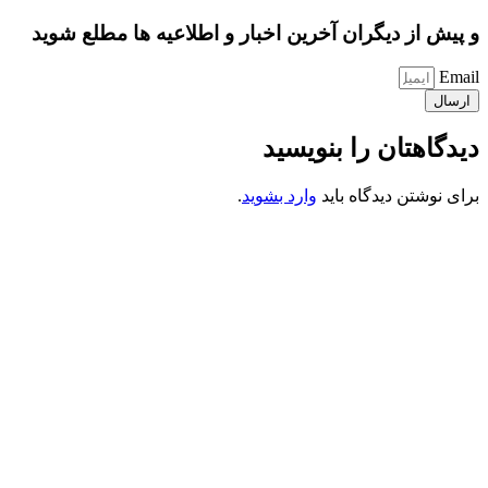
و پیش از دیگران آخرین اخبار و اطلاعیه ها مطلع شوید
Email
ارسال
دیدگاهتان را بنویسید
برای نوشتن دیدگاه باید
وارد بشوید
.
کانون فرهنگی تبلیغی جهادی راهنمای زائر
شماره ثبت : 55382
شناسه ملی : 14012122640
موکب راهنمای زائر
شماره مجوز
1402275700
گروه جهادی راهنمای زائر