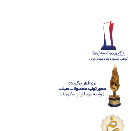
شماره ثبت
3936807014001