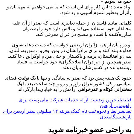
جمع می‌شویم.»
او ادامه داد: این کار برای این است که ما نمی‌خواهیم به مهمانان و
زائران به‌طور عموم آسیبی وارد شود.
کلماتی مانند فاسدان از جمله تعابیری است که صدر از آن علیه
مخالفان خود استفاده می‌کند و تلاش دارد خود را به‌عنوان
مبارزه‌کننده با فساد و مصلح در عراق معرفی کند.
او در پایان از همه زائران اربعینی خواست که دست دعا به‌سوی
خداوند بلند کنند و برای برادرانشان در یمن، بحرین، سوریه، لبنان،
لیبی و افغانستان، برمه و پاکستان و حتی مردم اوکراین دعا کنند.
صدر همچنین از «برادران اصلاحگرای» خود خواست به فساد
ریشه‌دوانده در کشورشان پایان دهند.
حدود یک هفته پیش بود که صدر به سادگی و تنها با
یک توئیت
فضای
سیاسی و کل کشور عراق را زیر و رو و چند ساعت بعد با
یک
سخنرانی کوتاه و عذرخواهی
آرامش را به خیابان‌ها بازگرداند.
قبلی
قبلی
آخرین وضعیت ارائه خدمات شرکت ملی پست برای
راهپیمایی اربعین
بعدی
شرایط و نحوه ثبت نام کمک هزینه ۱۲ میلیونی سفر اربعین برای
بازنشستگان
بعدی
به راحتی عضو خبرنامه شوید