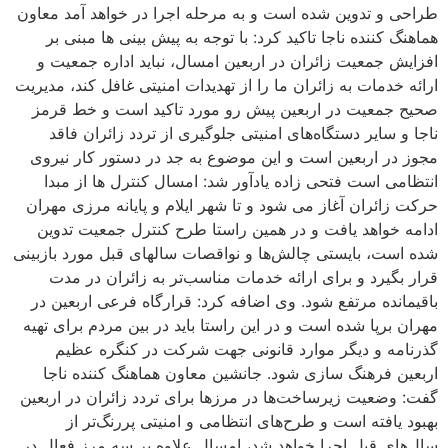
طراحی و تدوین شده است و به مرحله اجرا در خواهد آمد معاون
هماهنگ کننده ناجا تاکید کرد: با توجه به پیش بینی ها مبنی بر
افزایش جمعیت زائران در اربعین امسال، نباید اداره جمعیت و
ارائه خدمات به زائران ما را از تهدیدات امنیتی غافل کند، مدیریت
صحیح جمعیت در اربعین پیش رو مورد تاکید است و خط قرمز
ناجا و سایر دستگاه‌های امنیتی جلوگیری از تردد زائران فاقد
مجوز در اربعین است و این موضوع به جد در دستور کار نیروی
انتظامی است فتحی زاده یادآور شد: امسال کنترل ها از مبدا
حرکت زائران آغاز می شود و تا شهر ایلام و پایانه مرزی مهران
ادامه خواهد یافت و در همین راستا طرح کنترل جمعیت تدوین
شده است، بایستی چالش‌ها و نواقصات سالهای قبل مورد بازبینی
قرار بگیرد و برای ارائه خدمات مناسب‌تر به زائران در مدت
باقیمانده مرتفع شود. وی اضافه کرد: قرارگاه فرعی اربعین در
مهران برپا شده است و در این راستا باید در بین مردم برای تهیه
گذرنامه و دیگر موارد قانونی جهت شرکت در کنگره عظیم
اربعین فرهنگ سازی شود. جانشین معاون هماهنگ کننده ناجا
گفت: وضعیت زیرساخت‌ها در مرزها برای تردد زائران در اربعین
بهبود یافته است و طرح‌های انتظامی و امنیتی پررنگ‌تر از
سال‌های قبل اجرا خواهد شد، امسال علاوه بر سه مرز فعال در