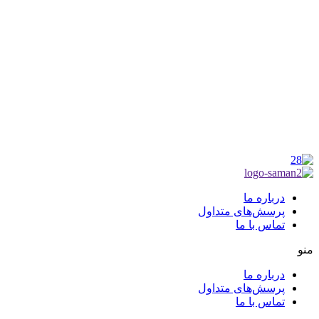
شماره مجوز
1402275700
گروه جهادی راهنمای زائر
شماره ثبت
3936807014001
درباره ما
پرسش‌های متداول
تماس با ما
منو
درباره ما
پرسش‌های متداول
تماس با ما