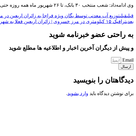
وی ادامه‌داد: شعب منتخب ۳۰ بانک، تا ۲۶ شهریور ماه همه روزه حتی روز‌های تعطیل طبق ساعت اعلامی درسایت بانک‌ها ارز رائرین را تخصیص می‌دهند.
قبلی
قبلی
توزیع آب معدنی توسط یگان ویژه فراجا به زائران اربعین در محدود
بعدی
ترافیک ۱۵ کیلومتری در مرز خسروی | زائران اربعین فعلا به شهرهای مبدا برگردند | در حال تخلیه مرز هستیم
به راحتی عضو خبرنامه شوید
و پیش از دیگران آخرین اخبار و اطلاعیه ها مطلع شوید
Email
ارسال
دیدگاهتان را بنویسید
برای نوشتن دیدگاه باید
وارد بشوید
.
کانون فرهنگی تبلیغی جهادی راهنمای زائر
شماره ثبت : 55382
شناسه ملی : 14012122640
موکب راهنمای زائر