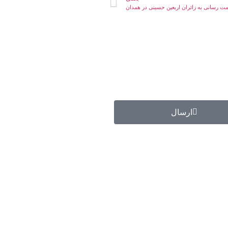
ت رسانی به زائران اربعین حسینی در همدان
ارسال
گروه جهادی راهنمای زائر
شماره ثبت