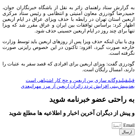
به گزارش ستاد راهنمای زائر به نقل از باشگاه خبرنگاران جوان،
حمیدرضا گودرزی معاون امنیتی و انتظامی و رئیس ستاد مرکزی
اربعین استان تهران در رابطه با حذف
ویزای عراق
در ایام اربعین
اظهار کرد: براساس توافقات بین ایران و عراق مقرر شد که ویزا
تنها برای چند روز در ایام
اربعین حسینی
حذف شود.
وی با بیان اینکه حذف ویزا پس از روزهای اربعین باید توسط وزارت
خارجه صورت گیرد، افزود: تاکنون در این خصوص رایزنی صورت
نگرفته است.
گودرزی گفت: ویزای اربعین برای افرادی که قصد
سفر به عتبات
را
دارند، امسال رایگان است.
قبلی
قبلی
دوگانه سازی بین اربعین و حج کار اشتباهی است
بعدی
پیش‌بینی افزایش تردد زائران اربعین از مرز مهران
بعدی
به راحتی عضو خبرنامه شوید
و پیش از دیگران آخرین اخبار و اطلاعیه ها مطلع شوید
Email
ارسال