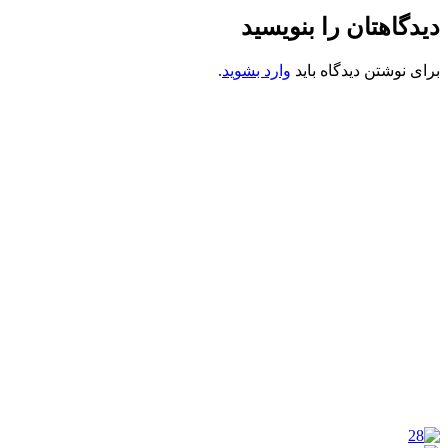
دیدگاهتان را بنویسید
برای نوشتن دیدگاه باید
وارد بشوید
.
کانون فرهنگی تبلیغی جهادی راهنمای زائر
شماره ثبت : 55382
شناسه ملی : 14012122640
موکب راهنمای زائر
شماره مجوز
1402275700
گروه جهادی راهنمای زائر
شماره ثبت
3936807014001