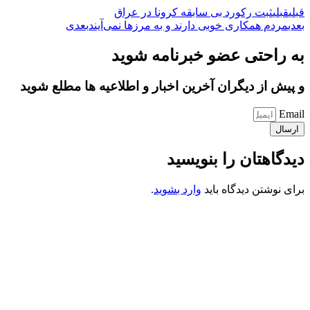
قبلی
قبلی
ثبت رکورد بی سابقه کرونا در عراق
بعدی
مردم همکاری خوبی دارند و به مرزها نمی‌آیند
بعدی
به راحتی عضو خبرنامه شوید
و پیش از دیگران آخرین اخبار و اطلاعیه ها مطلع شوید
Email
ارسال
دیدگاهتان را بنویسید
برای نوشتن دیدگاه باید
وارد بشوید
.
کانون فرهنگی تبلیغی جهادی راهنمای زائر
شماره ثبت : 55382
شناسه ملی : 14012122640
موکب راهنمای زائر