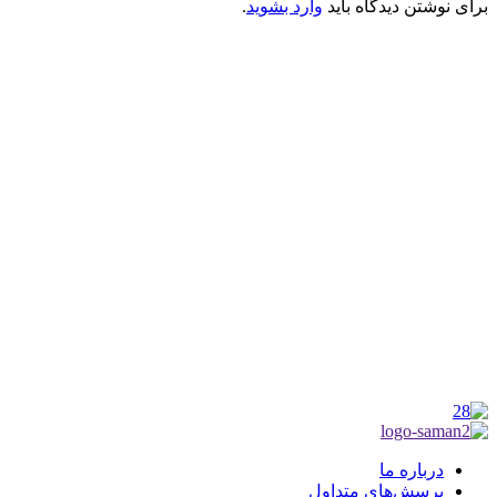
برای نوشتن دیدگاه باید
وارد بشوید
.
کانون فرهنگی تبلیغی جهادی راهنمای زائر
شماره ثبت : 55382
شناسه ملی : 14012122640
موکب راهنمای زائر
شماره مجوز
1402275700
گروه جهادی راهنمای زائر
شماره ثبت
3936807014001
درباره ما
پرسش‌های متداول