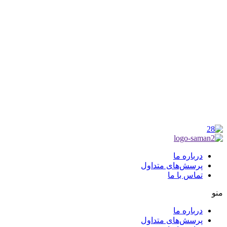
موکب راهنمای زائر
شماره مجوز
1402275700
گروه جهادی راهنمای زائر
شماره ثبت
3936807014001
درباره ما
پرسش‌های متداول
تماس با ما
منو
درباره ما
پرسش‌های متداول