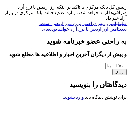
رئیس کل بانک مرکزی با تاکید بر اینکه ارز اربعین با نرخ آزاد
صرافی‌ها ارائه خواهد شد، درباره عدم دخالت بانک مرکزی در بازار
آزاد خبر داد.
قبلی
قبلی
مرز مهران اصلی‌ترین مرز اربعین است،
بعدی
تامین ارز اربعین با نرخ آزاد خواهد بود
بعدی
به راحتی عضو خبرنامه شوید
و پیش از دیگران آخرین اخبار و اطلاعیه ها مطلع شوید
Email
ارسال
دیدگاهتان را بنویسید
برای نوشتن دیدگاه باید
وارد بشوید
.
کانون فرهنگی تبلیغی جهادی راهنمای زائر
شماره ثبت : 55382
شناسه ملی : 14012122640