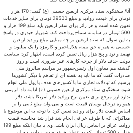
آنا/ سخنگوی ستاد مرکزی اربعین حسینی (ع) گفت: 170 هزار
تومان برای قیمت روادید و مبلغ 29500 تومان برای سایر خدمات
تعیین شده است و هر زائر برای سفر اربعین باید مبلغ 199 هزار و
500 تومان در سامانه سماح پرداخت کند. شهریار حیدری در پاسخ
به این سوال که ستاد اربعین بر چه مبنایی مبلغ روادید اربعین
حسینی به همراه حق بیمه، هلال‌احمر و کارمزد را یک میلیون و
نهصد و نود و پنج هزار ریال تعیین کرده است، اظهار کرد: سیاست
دولت حذف دلار از چرخه کارهای غیر ضروری است و روز
گذشته هم معاون اول رئیس‌جمهور در مراسم سالروز ملی
صادرات گفت که ما باید به نقطه ای از تفاهم با دیگر کشورها
برسیم که تبادلات تجاری ما با کشورهای هدف با پول ملی انجام
شود. سخنگوی ستاد مرکزی اربعین حسینی (ع) ادامه داد: لزومی
ندارد ارز مرجع برای تعیین نرخ روادید دلار آمریکا باشد، دلار
همواره درحال نوسان قمیت است و نمی‌توان مبلغ ثابتی را بر
اساس قیمت دلار برای روادید تعیین کرد. با توجه به این موضوع با
مذاکراتی که با طرف عراقی انجام شد قرار شد محاسبه قیمت
روادید عراق بر اساس ریال ایران باشد. وی با بیان اینکه مبلغ 199
هزار و 500 تومانی که به عنوان هزینه صدور روادید و سایر