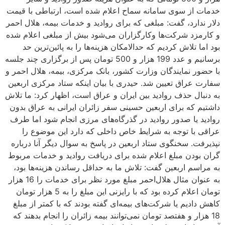
خدمات از سوی سامانه سماح اعلام شده است، ارتباطی با قیمت
دلار ندارد، گفت: مبلغی که برای روادید و خدمات بیمه، هلال احمر
و کارمزد شرکت‌ها وکارگزاران می‌شود بیش از مبلغی اعلام شده
بود اما تلاش کردیم که حدالامکان هزینه‌ها را به پائین‌ترین حد
برسانیم و عدد 199 هزار و 500 تومان پس از برگزاری چند جلسه
با حضور نمایندگان وزارت کشور، بانک مرکزی، بیمه، هلال احمر و
سفارت عراق تعیین شد. حیدری با بیان اینکه ستاد مرکزی اربعین
به دنبال حذف روادید بین ایران و عراق است، اظهار کرد: ما تلاش
داشتیم که برای اربعین حسینی سفر زائران ایرانی به عراق بدون
روادید یا صدور روادید در گذرگاه‌های مرزی انجام شود اما طرف
عراقی با توجه به شرایط خاص داخلی که دارد این موضوع را
نپذیرفت. سخنگوی ستاد اربعین در پاسخ به سوال دیگر آنا درباره
گران بودن مبلغ اعلام شده برای دریافت روادید و خدمات مربوط
به مراسم اربعین گفت: تلاش ما به حداقل رساندن هزینه‌ها بود،
به عنوان مثال هلال‌احمر مبلغ مورد نظر برای خدمات را 16 هزار
تومان اعلام کرده بود که با رایزنی این مبلغ را به 5 هزار تومان
کاهش دادیم یا شرکت‌های بیمه‌ای گفته بودند که با کمتر از مبلغ
18 هزار و هفتصد تومان نمی‌توانند بیمه زائران را انجام بدهند که