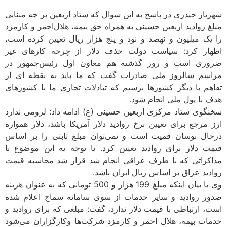
شهریار حیدری در پاسخ به این سوال که ستاد اربعین بر چه مبنایی
مبلغ روادید اربعین حسینی به همراه حق بیمه، هلال‌احمر و کارمزد
را یک میلیون و نهصد و نود و پنج هزار ریال تعیین کرده است،
اظهار کرد: سیاست دولت حذف دلار از چرخه کارهای غیر
ضروری است و روز گذشته هم معاون اول رئیس‌جمهور در
مراسم سالروز ملی صادرات گفت که ما باید به نقطه ای از
تفاهم با دیگر کشورها برسیم که تبادلات تجاری ما با کشورهای
هدف با پول ملی انجام شود.
سخنگوی ستاد مرکزی اربعین حسینی (ع) ادامه داد: لزومی ندارد
ارز مرجع برای تعیین نرخ روادید دلار آمریکا باشد، دلار همواره
درحال نوسان قمیت است و نمی‌توان مبلغ ثابتی را بر اساس
قیمت دلار برای روادید تعیین کرد. با توجه به این موضوع با
مذاکراتی که با طرف عراقی انجام شد قرار شد محاسبه قیمت
روادید عراق بر اساس ریال ایران باشد.
وی با بیان اینکه مبلغ 199 هزار و 500 تومانی که به عنوان هزینه
صدور روادید و سایر خدمات از سوی سامانه سماح اعلام شده
است، ارتباطی با قیمت دلار ندارد، گفت: مبلغی که برای روادید و
خدمات بیمه، هلال احمر و کارمزد شرکت‌ها وکارگزاران می‌شود