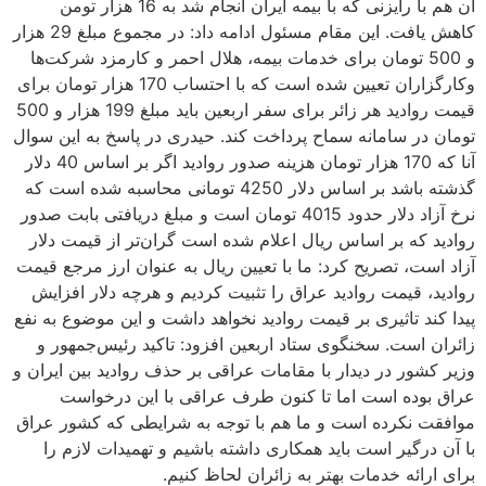
آن هم با رایزنی که با بیمه ایران انجام شد به 16 هزار تومن
کاهش یافت. این مقام مسئول ادامه داد: در مجموع مبلغ 29 هزار
و 500 تومان برای خدمات بیمه، هلال احمر و کارمزد شرکت‌ها
وکارگزاران تعیین شده است که با احتساب 170 هزار تومان برای
قیمت روادید هر زائر برای سفر اربعین باید مبلغ 199 هزار و 500
تومان در سامانه سماح پرداخت کند. حیدری در پاسخ به این سوال
آنا که 170 هزار تومان هزینه صدور روادید اگر بر اساس 40 دلار
گذشته باشد بر اساس دلار 4250 تومانی محاسبه شده است که
نرخ آزاد دلار حدود 4015 تومان است و مبلغ دریافتی بابت صدور
روادید که بر اساس ریال اعلام شده است گران‌تر از قیمت دلار
آزاد است، تصریح کرد: ما با تعیین ریال به عنوان ارز مرجع قیمت
روادید، قیمت روادید عراق را تثبیت کردیم و هرچه دلار افزایش
پیدا کند تاثیری بر قیمت روادید نخواهد داشت و این موضوع به نفع
زائران است. سخنگوی ستاد اربعین افزود: تاکید رئیس‌جمهور و
وزیر کشور در دیدار با مقامات عراقی بر حذف روادید بین ایران و
عراق بوده است اما تا کنون طرف عراقی با این درخواست
موافقت نکرده است و ما هم با توجه به شرایطی که کشور عراق
با آن درگیر است باید همکاری داشته باشیم و تهمیدات لازم را
برای ارائه خدمات بهتر به زائران لحاظ کنیم.