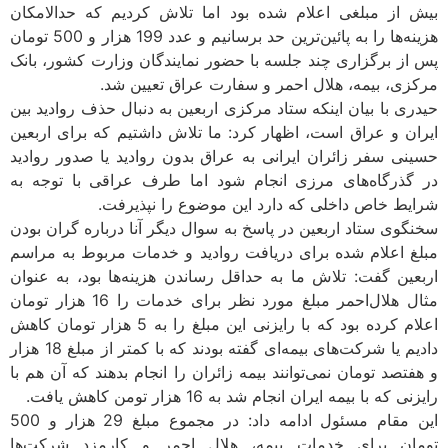
بیش از مبلغی اعلام شده بود اما تلاش کردیم که حدالامکان
هزینه‌ها را به پائین‌ترین حد برسانیم و عدد 199 هزار و 500 تومان
پس از برگزاری چند جلسه با حضور نمایندگان وزارت کشور، بانک
مرکزی، بیمه، هلال احمر و سفارت عراق تعیین شد.
حیدری با بیان اینکه ستاد مرکزی اربعین به دنبال حذف روادید بین
ایران و عراق است، اظهار کرد: ما تلاش داشتیم که برای اربعین
حسینی سفر زائران ایرانی به عراق بدون روادید یا صدور روادید
در گذرگاه‌های مرزی انجام شود اما طرف عراقی با توجه به
شرایط خاص داخلی که دارد این موضوع را نپذیرفت.
سخنگوی ستاد اربعین در پاسخ به سوال دیگر آنا درباره گران بودن
مبلغ اعلام شده برای دریافت روادید و خدمات مربوط به مراسم
اربعین گفت: تلاش ما به حداقل رساندن هزینه‌ها بود، به عنوان
مثال هلال‌احمر مبلغ مورد نظر برای خدمات را 16 هزار تومان
اعلام کرده بود که با رایزنی این مبلغ را به 5 هزار تومان کاهش
دادیم یا شرکت‌های بیمه‌ای گفته بودند که با کمتر از مبلغ 18 هزار
و هفتصد تومان نمی‌توانند بیمه زائران را انجام بدهند که آن هم با
رایزنی که با بیمه ایران انجام شد به 16 هزار تومن کاهش یافت.
این مقام مسئول ادامه داد: در مجموع مبلغ 29 هزار و 500
تومان برای خدمات بیمه، هلال احمر و کارمزد شرکت‌ها