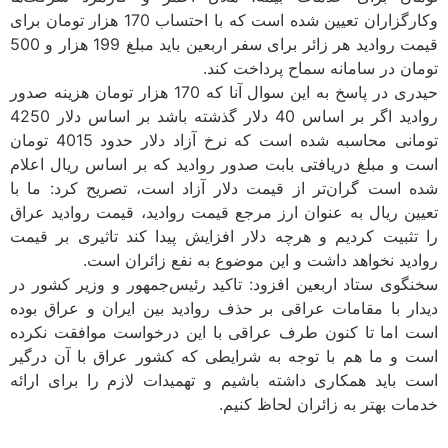
وکارگزاران تعیین شده است که با احتساب 170 هزار تومان برای
قیمت روادید هر زائر برای سفر اربعین باید مبلغ 199 هزار و 500
تومان در سامانه سماح پرداخت کند.
حیدری در پاسخ به این سوال آنا که 170 هزار تومان هزینه صدور
روادید اگر بر اساس 40 دلار گذشته باشد بر اساس دلار 4250
تومانی محاسبه شده است که نرخ آزاد دلار حدود 4015 تومان
است و مبلغ دریافتی بابت صدور روادید که بر اساس ریال اعلام
شده است گران‌تر از قیمت دلار آزاد است، تصریح کرد: ما با
تعیین ریال به عنوان ارز مرجع قیمت روادید، قیمت روادید عراق
را تثبیت کردیم و هرچه دلار افزایش پیدا کند تاثیری بر قیمت
روادید نخواهد داشت و این موضوع به نفع زائران است.
سخنگوی ستاد اربعین افزود: تاکید رئیس‌جمهور و وزیر کشور در
دیدار با مقامات عراقی بر حذف روادید بین ایران و عراق بوده
است اما تا کنون طرف عراقی با این درخواست موافقت نکرده
است و ما هم با توجه به شرایطی که کشور عراق با آن درگیر
است باید همکاری داشته باشیم و تهمیدات لازم را برای ارائه
خدمات بهتر به زائران لحاظ کنیم.