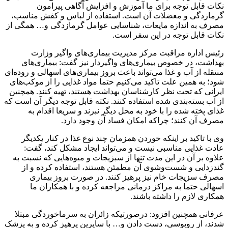
نکات قابل توجه برای ما آموزش و افزایش آگاهی پیرامون
گرمازدگی و معضلات آن است. استفاده از لباس و کفش مناسب،
مصرف به اندازه مایعات، شناسایی عوامل گرمازدگی و… همگی از
نکات قابل توجه در این سفر است.
رئیس اداره مراقبت مرکز مدیریت بیماری‌های واگیر وزارت
بهداشت، در خصوص بیماری‌های واگیردار نیز گفت: بیماری‌های
منتقله از آب و غذا می‌تواند باعث بروز بیماری‌های اسهالی و روده‌ای
شود؛ به همین علت تاکید می‌کنیم حتما مواد غذایی را از موکب‌های
ایرانی که تحت نظر کارشناسان بهداشت هستند، تهیه کنند. همچنین
از آب بسته‌بندی شده استفاده کنند. نکته قابل توجه دیگر آن است که
غذای پخته شده را با خود به محل دیگر نبرند و سریعا اقدام به
مصرف آن کنند؛ چراکه امکان فساد آن وجود دارد.
وی با تاکید بر اینکه خوردن همزمان چند نوع غذا در کنار یکدیگر
عادت غذایی مناسبی نیست و می‌تواند ایجاد مشکل کند، گفت:
علاوه بر آن در این مدت تنها از سبزیجات و میوه‌هایی که نسبت به
گندزدایی و شست‌وشوی آن مطمئن هستند، استفاده کرده و از
مصرف سزیجات خام نیز پرهیز کنند. در صورت بروز بیماری
اسهالی حتما به مراکز درمانی مراجعه کرده و با همکاران ما
همکاری لازم را داشته باشند.
عرفانی همچنین افزود: درصورتیکه زائران به سرماخوردگی مبتلا
شدند، از روبوسی، دست دادن و… با سایرین پرهیز کرده و به پزشک