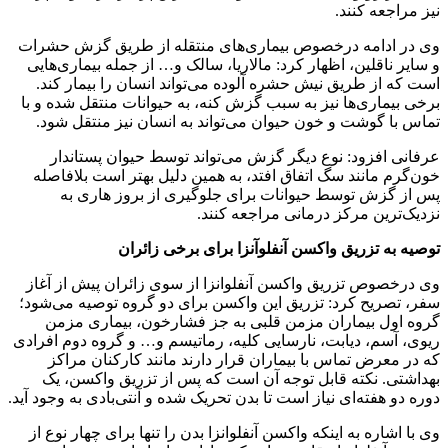
نیز مراجعه کنند.
وی در ادامه درخصوص بیماری‌های منتقله از طریق گزش حشرات
و سایر ناقلین، اظهار کرد: مالاریا، سالک و… از جمله بیماری‌هایی
است که از طریق نیش حشره آلوده می‌تواند انسان را بیمار کند.
برخی بیماری‌ها نیز به سبب گزش کنه، به حیوانات منتقل شده و با
تماس با گوشت و خون حیوان می‌تواند به انسان نیز منتقل شود.
عرفانی افزود: نوع دیگر گزش می‌تواند توسط حیوان پستاندار
خون‌گرم مانند سگ اتفاق افتد، به همین دلیل بهتر است بلافاصله
پس از گزش توسط حیوانات برای جلوگیری از بروز هاری به
نزدیک‌ترین مرکز درمانی مراجعه کنند.
توصیه به تزریق واکسن آنفلوآنزا برای برخی زائران
وی درخصوص تزریق واکسن آنفلوانزا از سوی زائران پیش از آغاز
سفر، تصریح کرد: تزریق این واکسن برای دو گروه توصیه می‌شود؛
گروه اول بیماران مزمن قلبی به جز فشارخون، بیماری مزمن
ریوی، آسم، دیابت، نارسایی کلیه، رماتیسم و… و گروه دوم افرادی
که در معرض تماس با بیماران قرار دارند مانند کارکنان مراکز
بهداشتی. نکته قابل توجه آن است که پس از تزریق واکسن، یک
دوره دو هفته‌ای نیاز است تا بدن تحریک شده و آنتی‌بادی به وجود آید.
وی با اشاره به اینکه واکسن آنفلوانزا بدن را تنها برای چهار نوع از