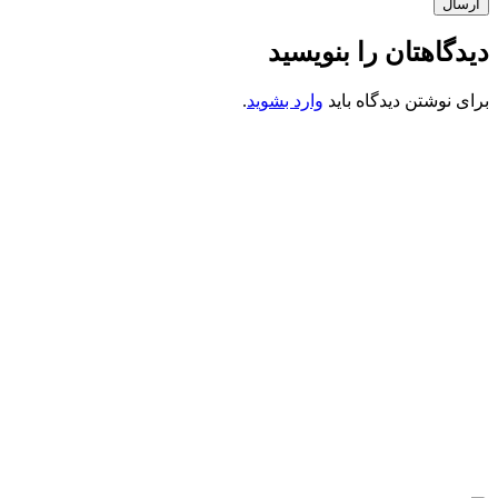
ارسال
دیدگاهتان را بنویسید
برای نوشتن دیدگاه باید
وارد بشوید
.
کانون فرهنگی تبلیغی جهادی راهنمای زائر
شماره ثبت : 55382
شناسه ملی : 14012122640
موکب راهنمای زائر
شماره مجوز
1402275700
گروه جهادی راهنمای زائر
شماره ثبت
3936807014001