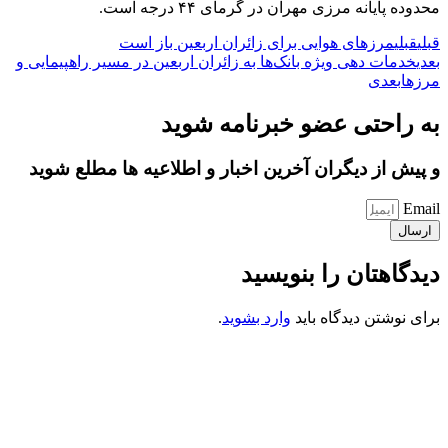
محدوده پایانه مرزی مهران در گرمای ۴۴ درجه است.
قبلی
قبلی
مرزهای هوایی برای زائران اربعین باز است
بعدی
خدمات دهی ویژه بانک‌ها به زائران اربعین در مسیر راهپیمایی و
مرز‌ها
بعدی
به راحتی عضو خبرنامه شوید
و پیش از دیگران آخرین اخبار و اطلاعیه ها مطلع شوید
Email
ارسال
دیدگاهتان را بنویسید
برای نوشتن دیدگاه باید
وارد بشوید
.
کانون فرهنگی تبلیغی جهادی راهنمای زائر
شماره ثبت : 55382
شناسه ملی : 14012122640