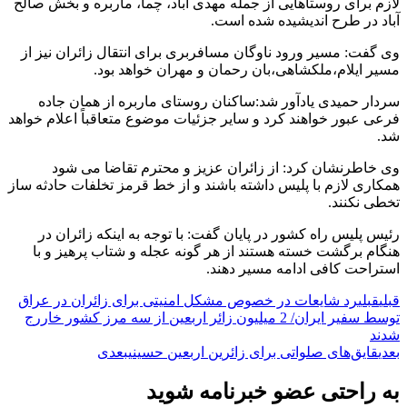
لازم برای روستاهایی از جمله مهدی آباد، چما، ماربره و بخش صالح
آباد در طرح اندیشیده شده است.
وی گفت: مسیر ورود ناوگان مسافربری برای انتقال زائران نیز از
مسیر ایلام،ملکشاهی،بان رحمان و مهران خواهد بود.
سردار حمیدی یادآور شد:ساکنان روستای ماربره از همان جاده
فرعی عبور خواهند کرد و سایر جزئیات موضوع متعاقباً اعلام خواهد
شد.
وی خاطرنشان کرد: از زائران عزیز و محترم تقاضا می شود
همکاری لازم با پلیس داشته باشند و از خط قرمز تخلفات حادثه ساز
تخطی نکنند.
رئیس پلیس راه کشور در پایان گفت: با توجه به اینکه زائران در
هنگام برگشت خسته هستند از هر گونه عجله و شتاب پرهیز و با
استراحت کافی ادامه مسیر دهند.
قبلی
قبلی
رد شایعات در خصوص مشکل امنیتی برای زائران در عراق
توسط سفیر ایران/ 2 میلیون زائر اربعین از سه مرز کشور خاررج
شدند
بعدی
قایق‌های صلواتی برای زائرین اربعین حسینی
بعدی
به راحتی عضو خبرنامه شوید