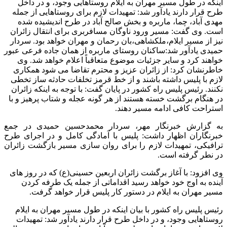
اینکه در طول مسیر مهران به ایلام روستاهایی وجود، و در داخل
طرح قرار دارند یادآور شد: تمهیدات لازم برای روستاهایی از جمله
مهدی آباد، چما، ماربره و بخش صالح آباد در طرح اندیشیده شده
است. وی گفت: مسیر ورود ناوگان مسافربری برای انتقال زائران
نیز از مسیر ایلام،ملکشاهی،بان رحمان و مهران خواهد بود. سردار
حمیدی یادآور شد:ساکنان روستای ماربره از همان جاده فرعی عبور
خواهند کرد و سایر جزئیات موضوع متعاقباً اعلام خواهد شد. وی
خاطرنشان کرد: از زائران عزیز و محترم تقاضا می شود همکاری
لازم با پلیس داشته باشند و از خط قرمز تخلفات حادثه ساز تخطی
نکنند. رئیس پلیس راه کشور در پایان گفت: با توجه به اینکه زائران
در هنگام برگشت خسته هستند از هر گونه عجله و شتاب پرهیز و با
استراحت کافی ادامه مسیر دهند.
به گزارش خبرنگار مهر، سردار محمدحسین حمیدی در جمع
خبرنگاران اظهار داشت: پلیس با آمادگی کامل و در اجرای طرح
ترافیکی، تمهیدات لازم را برای روان سازی مسیر بازگشت زائران
در نطر گرفته است.
وی افزود: با آغاز برگشت زائران اربعین حسینی(ع) که در روز های
آینده به اوج خود خواهد رسید اقداماتی از جمله یک طرفه کردن
مسیر مهران به ایلام در دستور کار پلیس قرار خواهد گرفت.
رئیس پلیس راه کشور با بیان اینکه در طول مسیر مهران به ایلام
روستاهایی وجود، و در داخل طرح قرار دارند یادآور شد: تمهیدات