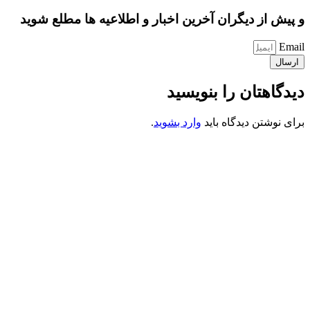
و پیش از دیگران آخرین اخبار و اطلاعیه ها مطلع شوید
Email
ارسال
دیدگاهتان را بنویسید
برای نوشتن دیدگاه باید
وارد بشوید
.
کانون فرهنگی تبلیغی جهادی راهنمای زائر
شماره ثبت : 55382
شناسه ملی : 14012122640
موکب راهنمای زائر
شماره مجوز
1402275700
گروه جهادی راهنمای زائر