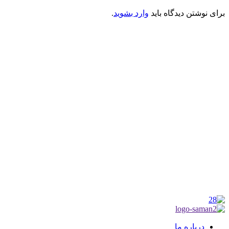
برای نوشتن دیدگاه باید
وارد بشوید
.
کانون فرهنگی تبلیغی جهادی راهنمای زائر
شماره ثبت : 55382
شناسه ملی : 14012122640
موکب راهنمای زائر
شماره مجوز
1402275700
گروه جهادی راهنمای زائر
شماره ثبت
3936807014001
درباره ما