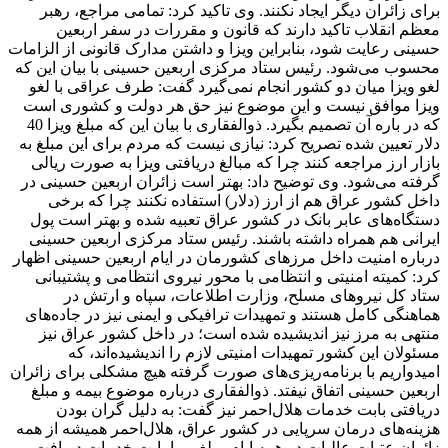
برای زائران دیگر ایجاد نکنند. وی تاکید کرد: تمامی مراجع، رهبر
معظم انقلاب تاکید دارند که قانون و مقررات در سفر اربعین
حسینی رعایت شود، بنابراین ویزا و داشتن مدارک قانونی از الزامات
محسوب می‌شود. رئیس ستاد مرکزی اربعین حسینی با بیان این که
لغو ویزا میان دو کشور انجام نمی‌گیرد گفت: طرف عراقی با لغو
ویزا موافق نیست و این موضوع نیز حق هر دولت و کشوری است
که در باره آن تصمیم بگیرد. ذوالفقاری با بیان این که مبلغ ویزا 40
دلار تعیین شده تصریح کرد: نیازی نیست که مردم برای این مبلغ به
بازار ارز مراجعه کنند چرا که مبالغ دریافتی ویزا به صورت ریالی
گرفته می‌شود. وی توضیح داد: بهتر است زائران اربعین حسینی در
داخل کشور عراق هم از ارز (دلار) استفاده نکنند چرا که برخی
دستگاه‌های عابر بانک در کشور عراق تعبیه شده و بهتر است پول
ایرانی هم همراه داشته باشند. رئیس ستاد مرکزی اربعین حسینی
درباره امنیت داخل مرزهای کشورمان در ایام اربعین حسینی اظهار
کرد: کمیته امنیتی و انتظامی با محور نیروی انتظامی و پشتیبانی
ستاد کل نیروهای مسلح، وزارت اطلاعات، سپاه و ارتش در
هماهنگی کامل هستند و تمهیدات ترافیکی و ایمنی نیز در جاده‌های
منتهی به مرز نیز اندیشیده شده است؛ در داخل کشور عراق نیز
مسئولان این کشور تمهیدات امنیتی لازم را اندیشیده‌اند، که
امیدواریم با برنامه‌ریزی‌های صورت گرفته هیچ مشکلی برای زائران
اربعین حسینی اتفاق نیفتد. ذوالفقاری درباره موضوع بیمه و مبلغ
دریافتی بابت خدمات هلال‌احمر نیز گفت: به دلیل گران بودن
هزینه‌های درمان سرپایی در کشور عراق، هلال‌احمر همیشه از همه
زائران عتبات عالیات در همه ایام مبلغی را بابت خدمات دریافت