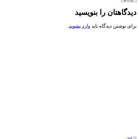
دیدگاهتان را بنویسید
برای نوشتن دیدگاه باید
وارد بشوید
.
کانون فرهنگی تبلیغی جهادی راهنمای زائر
شماره ثبت : 55382
شناسه ملی : 14012122640
موکب راهنمای زائر
شماره مجوز
1402275700
گروه جهادی راهنمای زائر
شماره ثبت
3936807014001