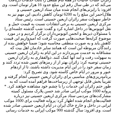
می‌کند که در طی سال رقم این مبلغ حدود 16 هزار تومان است. وی
افزود: با رایزنی‌های انجام شده میان ستاد اربعین حسینی و
هلال‌احمر این مبلغ را به 6200 تومان کاهش دادیم، این مهم نیز به
خاطر سهولت سفر زائران اربعین حسینی است. رئیس ستاد
مرکزی اربعین حسینی به برخی انتقادات نسبت به قیمت حمل و
نقل اتوبوس‌ها در داخل اشاره کرد و گفت: شب گذشته جلسه‌ای را
با مسئولان ذیربط و انجمن اتوبوس‌داران برگزار کردیم و در مورد
موضوع کرایه‌ها صحبت‌هایی صورت گرفت که امیدواریم این قیمت
کاهش یابد و به صورت منطقی محاسبه شود؛ ضمناً خواهش بنده از
رانندگان مربوطه این است که همانند سایر خادمان اهل بیت که
مشتاقانه به خدمت می‌پردازند در این ایام به زائران اربعین حسینی
به سهولت رفت و آمد آنها کمک کنند. ذوالفقاری به زائران اربعین
حسینی توصیه کرد: زائران بهتر از از رمزهای تعیین شده تردد کنند و
زمان سفر خود را در این ایام مدیریت داشته باشند، تا از ازدهام
عبور و مرور در ایام خاص کاسته شود. وی تصریح کرد:
برنامه‌ریزی‌های مناسبی برای زائران اربعین حسینی انجام گرفته و
تقریباً بخش قابل توجهی از زیرساخت‌ها فراهم آمده است که به
طور حتم زائران این خدمات را با چشم خود مشاهده خواهند کرد. *
پروانه 1600 موکب ایرانی صادر شد حسن پلارک مسئول کمیته
مشارکت‌های مردمی ستاد مرکزی اربعین حسینی نیز درباره
فعالیت‌های انجام شده اظهار کرد: پروانه فعالیت برای 1600 موکب
ایرانی در داخل و خارج خاک ایران در ایام اربعین حسینی صادر شده
است. وی افزود: سال گذشته 900 موکب ایرانی به خدمات رسانی