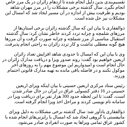
تقسیم‌بندی بدین دلیل انجام شده تا ازدهام زائران در یک مرز خاص
انجام نگیرد. سال گذشته برخی مشکلات را در مرز مهران شاهد
بودیم و ظرفیت بیش از اندازه در آن مسیر ایجاد شد که امسال این
مشکلات نیز حل شده است.
ذوالفقاری با بیان این که سال گذشته زائران برخی استان‌ها از
مرزهای شلمچه و چزابه تردد کردند خاطر نشان کرد: سال گذشته
استقبال مناسبی از مرز شملچه و چزابه صورت گرفت و آن مرزها
هیچ گونه معطلی نداشت و کار تردد زائران به راحتی انجام پذیرفت.
وی با بیان این که امسال تا حدودی شاهد افزایش تعداد زائران
اربعین خواهیم بود گفت: روند صدور ویزا و دریافت مدارک زائران در
حال انجام است و امیدواریم این موضوع مهم را به روزهای آخر
موکول نکنند و در فاصله باقی مانده به تهیه مدارک قانونی احتمام
ورزند.
رئیس ستاد مرکزی اربعین حسینی با بیان اینکه ویزای اربعین
حسینی در 16 دفتر کنسولی عراق در ایران در حال صادر شدن
است، گفت: تا این لحظه حدود 300 هزار نفر برای دریافت ویزا در
سامانه نام نویسی کردند و مراحل اخذ ویزا انجام گرفته است.
ذوالفقاری یادآور شد: سال گذشته برخی مشکلات به دلیل ویزای
مانیفستی یا گروهی ایجاد شد که امسال با رایزنی‌های انجام شده با
کشور عراق تمامی ویزاها به صورت انفرادی صادر می‌شود.