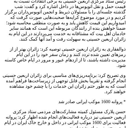
رئیس ستاد مرکزی اربعین حسینی به برخی انتقادات نسبت به
قیمت حمل و نقل اتوبوس‌ها در داخل اشاره کرد و گفت: شب
گذشته جلسه‌ای را با مسئولان ذیربط و انجمن اتوبوس‌داران برگزار
کردیم و در مورد موضوع کرایه‌ها صحبت‌هایی صورت گرفت که
امیدواریم این قیمت کاهش یابد و به صورت منطقی محاسبه شود؛
ضمناً خواهش بنده از رانندگان مربوطه این است که همانند سایر
خادمان اهل بیت که مشتاقانه به خدمت می‌پردازند در این ایام به
زائران اربعین حسینی به سهولت رفت و آمد آنها کمک کنند.
ذوالفقاری به زائران اربعین حسینی توصیه کرد: زائران بهتر از از
رمزهای تعیین شده تردد کنند و زمان سفر خود را در این ایام
مدیریت داشته باشند، تا از ازدهام عبور و مرور در ایام خاص کاسته
شود.
وی تصریح کرد: برنامه‌ریزی‌های مناسبی برای زائران اربعین حسینی
انجام گرفته و تقریباً بخش قابل توجهی از زیرساخت‌ها فراهم آمده
است که به طور حتم زائران این خدمات را با چشم خود مشاهده
خواهند کرد.
* پروانه 1600 موکب ایرانی صادر شد
حسن پلارک مسئول کمیته مشارکت‌های مردمی ستاد مرکزی
اربعین حسینی نیز درباره فعالیت‌های انجام شده اظهار کرد: پروانه
فعالیت برای 1600 موکب ایرانی در داخل و خارج خاک ایران در ایام
اربعین حسینی صادر شده است.