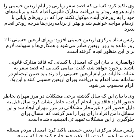
وی تاکید کرد: کسانی که قصد سفر زیارتی در ایام اربعین حسینی را
دارند هرچه زودتر به دریافت مدارک قانونی اقدام کنند و برنامه‌های
خود را به روزهای آینده موکول نکنند چرا که در روزهای پایانی با
ازدهام مواجه خواهیم شد و بهتر از برنامه‌ریزی‌ها هرچه زودتر انجام
پذیرد.
رئیس ستاد مرکزی اربعین حسینی افزود: ویزای اربعین حسینی تا 2
روز مانده به روز اربعین صادر می‌شود و همکاری‌ها و سهولت لازم
برای این منظور انجام گرفته است.
ذوالفقاری با بیان این که امسال با کسانی که فاقد مدارک قانونی
باشند برخورد خواهد شد، گفت: تمامی کسانی که قصد سفر به
عتبات عالیات در ایام اربعین حسینی را دارند باید ضمن ثبت‌نام در
سامانه سما اقدام به دریافت ویزای اربعین حسینی کنند و این یک
الزام محسوب می‌شود.
وی با بیان این که سال گذشته برخی مشکلات در مرز مهران بخاطر
حضور افراد فاقد ویزا انجام گرفت، خاطر نشان کرد: سال قبل به
دلیل حضور افراد غیرمجاز مشکلاتی در مرز مهران ایجاد شد و این
مسائل دامن افراد دارای ویزا را هم گرفت که امسال برای
جلوگیری از این مشکلات تمهیداتی اندیشیده شده است.
رئیس ستاد مرکزی اربعین حسینی تاکید کرد: امسال مردم مسئله
بدون ویزا عبور کردن را از ذهن خود خارج کنند چرا که نیروی