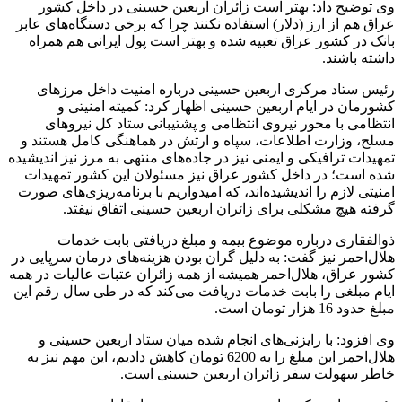
وی توضیح داد: بهتر است زائران اربعین حسینی در داخل کشور
عراق هم از ارز (دلار) استفاده نکنند چرا که برخی دستگاه‌های عابر
بانک در کشور عراق تعبیه شده و بهتر است پول ایرانی هم همراه
داشته باشند.
رئیس ستاد مرکزی اربعین حسینی درباره امنیت داخل مرزهای
کشورمان در ایام اربعین حسینی اظهار کرد: کمیته امنیتی و
انتظامی با محور نیروی انتظامی و پشتیبانی ستاد کل نیروهای
مسلح، وزارت اطلاعات، سپاه و ارتش در هماهنگی کامل هستند و
تمهیدات ترافیکی و ایمنی نیز در جاده‌های منتهی به مرز نیز اندیشیده
شده است؛ در داخل کشور عراق نیز مسئولان این کشور تمهیدات
امنیتی لازم را اندیشیده‌اند، که امیدواریم با برنامه‌ریزی‌های صورت
گرفته هیچ مشکلی برای زائران اربعین حسینی اتفاق نیفتد.
ذوالفقاری درباره موضوع بیمه و مبلغ دریافتی بابت خدمات
هلال‌احمر نیز گفت: به دلیل گران بودن هزینه‌های درمان سرپایی در
کشور عراق، هلال‌احمر همیشه از همه زائران عتبات عالیات در همه
ایام مبلغی را بابت خدمات دریافت می‌کند که در طی سال رقم این
مبلغ حدود 16 هزار تومان است.
وی افزود: با رایزنی‌های انجام شده میان ستاد اربعین حسینی و
هلال‌احمر این مبلغ را به 6200 تومان کاهش دادیم، این مهم نیز به
خاطر سهولت سفر زائران اربعین حسینی است.