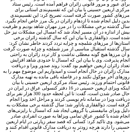
برای عبور و مرور قانونی زائران فراهم آمده است. رئیس ستاد
مرکزی اربعین حسینی با بیان این که تقسیم‌بندی استانی برای
مرزهای کشور صورت گرفته است، تصریح کرد: این تقسیم‌بندی
بدین دلیل انجام شده تا ازدهام زائران در یک مرز خاص انجام نگیرد.
سال گذشته برخی مشکلات را در مرز مهران شاهد بودیم و ظرفیت
بیش از اندازه در آن مسیر ایجاد شد که امسال این مشکلات نیز حل
شده است. ذوالفقاری با بیان این که سال گذشته زائران برخی
استان‌ها از مرزهای شلمچه و چزابه تردد کردند خاطر نشان کرد:
سال گذشته استقبال مناسبی از مرز شملچه و چزابه صورت گرفت
و آن مرزها هیچ گونه معطلی نداشت و کار تردد زائران به راحتی
انجام پذیرفت. وی با بیان این که امسال تا حدودی شاهد افزایش
تعداد زائران اربعین خواهیم بود گفت: روند صدور ویزا و دریافت
مدارک زائران در حال انجام است و امیدواریم این موضوع مهم را به
روزهای آخر موکول نکنند و در فاصله باقی مانده به تهیه مدارک
قانونی احتمام ورزند. رئیس ستاد مرکزی اربعین حسینی با بیان
اینکه ویزای اربعین حسینی در 16 دفتر کنسولی عراق در ایران در
حال صادر شدن است، گفت: تا این لحظه حدود 300 هزار نفر برای
دریافت ویزا در سامانه نام نویسی کردند و مراحل اخذ ویزا انجام
گرفته است. ذوالفقاری یادآور شد: سال گذشته برخی مشکلات به
دلیل ویزای مانیفستی یا گروهی ایجاد شد که امسال با رایزنی‌های
انجام شده با کشور عراق تمامی ویزاها به صورت انفرادی صادر
می‌شود. وی تاکید کرد: کسانی که قصد سفر زیارتی در ایام اربعین
حسینی را دارند هرچه زودتر به دریافت مدارک قانونی اقدام کنند و