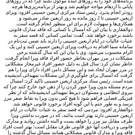
برنامه‌های خود را به روزهای آینده موکول نکنند چرا که در روزهای
پایانی با ازدهام مواجه خواهیم شد و بهتر از برنامه‌ریزی‌ها هرچه
زودتر انجام پذیرد. رئیس ستاد مرکزی اربعین حسینی افزود: ویزای
اربعین حسینی تا 2 روز مانده به روز اربعین صادر می‌شود و
همکاری‌ها و سهولت لازم برای این منظور انجام گرفته است.
ذوالفقاری با بیان این که امسال با کسانی که فاقد مدارک قانونی
باشند برخورد خواهد شد، گفت: تمامی کسانی که قصد سفر به
عتبات عالیات در ایام اربعین حسینی را دارند باید ضمن ثبت‌نام در
سامانه سما اقدام به دریافت ویزای اربعین حسینی کنند و این یک
الزام محسوب می‌شود. وی با بیان این که سال گذشته برخی
مشکلات در مرز مهران بخاطر حضور افراد فاقد ویزا انجام گرفت،
خاطر نشان کرد: سال قبل به دلیل حضور افراد غیرمجاز مشکلاتی
در مرز مهران ایجاد شد و این مسائل دامن افراد دارای ویزا را هم
گرفت که امسال برای جلوگیری از این مشکلات تمهیداتی اندیشیده
شده است. رئیس ستاد مرکزی اربعین حسینی تاکید کرد: امسال
مردم مسئله بدون ویزا عبور کردن را از ذهن خود خارج کنند چرا که
نیروی انتظامی و مسئولان ذیربط تمهیداتی اندیشیده‌اند که از نظر
فیزیکی فضایی فراهم شود تا هیچ کس بدون ویزا به نقاط صفر مرز
نرسد و به طور حتم با این گونه افراد برخورد قانونی خواهد شد.
ذوالفقاری افزود: مردمی که قصد سفر به عتبات عالیات در ایام
اربعین حسینی دارند بهتر است بدانند، که در صورت نداشتن ویزا
طرف مقابل نیز مرز را خواهد بست و البته داشتن روادید و مدارک
قانونی و دریافت آنها حق قانونی طرف مقابل است؛ بهتر است افراد
فاقد ویزا و مدارک قانونی مشکلاتی همانند مسائل سال گذشته را