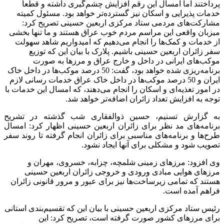
پرداختند اما امسال این رقم افزایش چشم‌گیری داشته و قطعا
خدمات پذیرایی و اسکان نیز گسترده‌تر خواهد بود. مسئول کمیته
مشارکت‌های مردمی ستاد مرکزی اربعین حسینی تصریح کرد:
میزبان واقعی این مراسم مردم خوب عراق هستند و ما تنها بخشی
از خدمات و کمک‌ها را انجام می‌دهیم که امیدواریم شاهد سهولت
سفر زائران اربعین حسینی باشیم. پلارک با بیان این که توزیع
موکب‌های ایرانی در داخل و خارج عراق و مرزها به صورت
برنامه‌ریزی شده خواهد بود، گفت: 50 درصد موکب‌ها در داخل خاک
ایران و 50 درصد موکب‌ها در داخل خاک عراق خدمات رسانی لازم
در امور تغذیه‌ای و اسکان را انجام می‌دهند، که امسال این خدمات با
توجه به افزایش تعداد زائران اضافه‌تر خواهد شد.
به گزارش تسنیم، حسین ذوالفقاری شب گذشته در تشریح
برنامه‌های مد نظر برای زائران اربعین حسینی اظهار کرد: امسال
طرح‌ها و برنامه‌های مناسبی برای زائران انجام گرفته تا روند سفر
تصویب شود و مشکلی برای آنها ایجاد نشود.
وی افزود: مرزهای زمینی شلمچه، چزابه، خسروی، مهران و
مرزهای هوایی مبادی ورودی و خروجی زائران اربعین حسینی
هستند که تمامی زیرساخت‌ها نیز برای عبور و مرور قانونی زائران
فراهم آمده است.
رئیس ستاد مرکزی اربعین حسینی با بیان این که تقسیم‌بندی استانی
برای مرزهای کشور صورت گرفته است، تصریح کرد: این