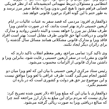
انتظامی و مسئولان ذیربط تمهیداتی اندیشیده‌اند که از نظر فیزیکی
فضایی فراهم شود تا هیچ کس بدون ویزا به نقاط صفر مرز نرسد و
به طور حتم با این گونه افراد برخورد قانونی خواهد شد.
ذوالفقاری افزود: مردمی که قصد سفر به عتبات عالیات در ایام
اربعین حسینی دارند بهتر است بدانند، که در صورت نداشتن ویزا
طرف مقابل نیز مرز را خواهد بست و البته داشتن روادید و مدارک
قانونی و دریافت آنها حق قانونی طرف مقابل است؛ بهتر است افراد
فاقد ویزا و مدارک قانونی مشکلاتی همانند مسائل سال گذشته را
برای زائران دیگر ایجاد نکنند.
وی تاکید کرد: تمامی مراجع، رهبر معظم انقلاب تاکید دارند که
قانون و مقررات در سفر اربعین حسینی رعایت شود، بنابراین ویزا و
داشتن مدارک قانونی از الزامات محسوب می‌شود.
رئیس ستاد مرکزی اربعین حسینی با بیان این که لغو ویزا میان دو
کشور انجام نمی‌گیرد گفت: طرف عراقی با لغو ویزا موافق نیست
و این موضوع نیز حق هر دولت و کشوری است که در باره آن
تصمیم بگیرد.
ذوالفقاری با بیان این که مبلغ ویزا 40 دلار تعیین شده تصریح کرد:
نیازی نیست که مردم برای این مبلغ به بازار ارز مراجعه کنند چرا
که مبالغ دریافتی ویزا به صورت ریالی گرفته می‌شود.