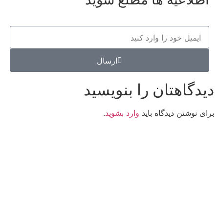
ارسال
دیدگاهتان را بنویسید
برای نوشتن دیدگاه باید
وارد بشوید
.
کانون فرهنگی تبلیغی جهادی راهنمای زائر
شماره ثبت : 55382
شناسه ملی : 14012122640
موکب راهنمای زائر