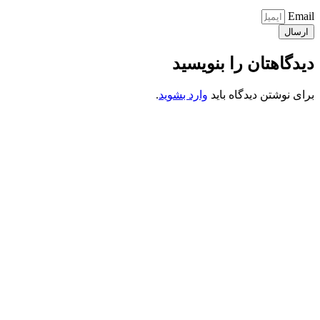
Email
ارسال
دیدگاهتان را بنویسید
برای نوشتن دیدگاه باید
وارد بشوید
.
کانون فرهنگی تبلیغی جهادی راهنمای زائر
شماره ثبت : 55382
شناسه ملی : 14012122640
موکب راهنمای زائر
شماره مجوز
1402275700
گروه جهادی راهنمای زائر
شماره ثبت
3936807014001