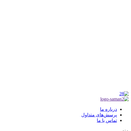
شماره ثبت : 55382
شناسه ملی : 14012122640
موکب راهنمای زائر
شماره مجوز
1402275700
گروه جهادی راهنمای زائر
شماره ثبت
3936807014001
درباره ما
پرسش‌های متداول
تماس با ما
منو