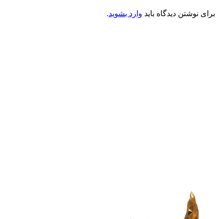
برای نوشتن دیدگاه باید
وارد بشوید
.
کانون فرهنگی تبلیغی جهادی راهنمای زائر
شماره ثبت : 55382
شناسه ملی : 14012122640
موکب راهنمای زائر
شماره مجوز
1402275700
گروه جهادی راهنمای زائر
شماره ثبت
3936807014001