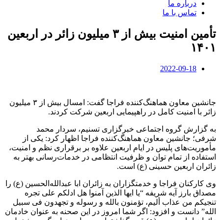
درباره ما
تماس با ما
تأمین امنیت بیش از ۳ میلیون زائر در اربعین
۱۴۰۱
2022-09-18
جانشین معاون هماهنگ‌کننده فراجا گفت: امسال بیش از ۳ میلیون
زائر با امنیت کامل در راهپیمایی اربعین شرکت کردند.
به گزارش گروه اجتماعی خبرگزاری تسنیم، سردار محمد
شرفی؛ جانشین معاون هماهنگ‌کننده فراجا اظهار کرد: یکی از
مأموریت‌های پلیس در ایام اربعین علاوه بر برقراری نظم و امنیت،
استفاده از تمام توان و ظرفیت انتظامی در خدمات‌رسانی بهتر به
زائران اربعین حسینی (ع) است.
وی کارکنان فراجا و خدمتگزاران به زائران ابا عبدالله‌الحسین (ع) را
مصداق بارز آیه شریفه “یا ایها الذین آمنوا هل ادلکم علی تجره
تنجیکم من عذاب ألیم، تؤمنون بالله و رسوله و تجهدون فی سبیل
الله” دانست و افزود: اگر شما امروز در این صحنه به عنوان خادمان