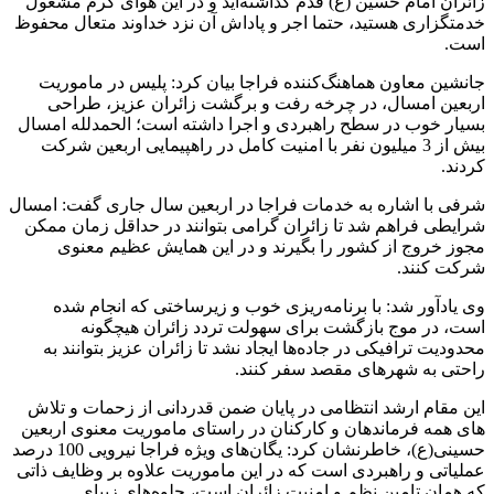
زائران امام حسین (ع) قدم گذاشته‌اید و در این هوای گرم مشغول
خدمتگزاری هستید، حتما اجر و پاداش آن نزد خداوند متعال محفوظ
است.
جانشین معاون هماهنگ‌کننده فراجا بیان کرد: پلیس در ماموریت
اربعین امسال، در چرخه رفت و برگشت زائران عزیز، طراحی
بسیار خوب در سطح راهبردی و اجرا داشته است؛ الحمدلله امسال
بیش از 3 میلیون نفر با امنیت کامل در راهپیمایی اربعین شرکت
کردند.
شرفی با اشاره به خدمات فراجا در اربعین سال جاری گفت: امسال
شرایطی فراهم شد تا زائران گرامی بتوانند در حداقل زمان ممکن
مجوز خروج از کشور را بگیرند و در این همایش عظیم معنوی
شرکت کنند.
وی یادآور شد: با برنامه‌ریزی خوب و زیرساختی که انجام شده
است، در موج بازگشت برای سهولت تردد زائران هیچگونه
محدودیت ترافیکی در جاده‌ها ایجاد نشد تا زائران عزیز بتوانند به
راحتی به شهرهای مقصد سفر کنند.
این مقام ارشد انتظامی در پایان ضمن قدردانی از زحمات و تلاش
های همه فرماندهان و کارکنان در راستای ماموریت معنوی اربعین
حسینی(ع)، خاطرنشان کرد: یگان‌های ویژه فراجا نیرویی 100 درصد
عملیاتی و راهبردی است که در این ماموریت علاوه بر وظایف ذاتی
که همان تامین نظم و امنیت زائران است، جلوه‌های زیبای