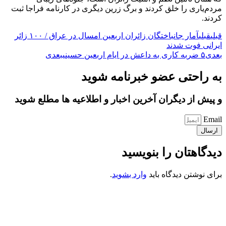
مردم‌یاری را خلق کردند و برگ زرین دیگری در کارنامه فراجا ثبت
کردند.
قبلی
قبلی
آمار جانباختگان زائران اربعین امسال در عراق / ۱۰۰ زائر
ایرانی فوت شدند
بعدی
۵ ضربه کاری به داعش در ایام اربعین حسینی
بعدی
به راحتی عضو خبرنامه شوید
و پیش از دیگران آخرین اخبار و اطلاعیه ها مطلع شوید
Email
ارسال
دیدگاهتان را بنویسید
برای نوشتن دیدگاه باید
وارد بشوید
.
کانون فرهنگی تبلیغی جهادی راهنمای زائر
شماره ثبت : 55382