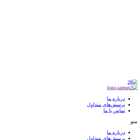
شناسه ملی : 14012122640
موکب راهنمای زائر
شماره مجوز
1402275700
گروه جهادی راهنمای زائر
شماره ثبت
3936807014001
درباره ما
پرسش‌های متداول
تماس با ما
منو
درباره ما
پرسش‌های متداول