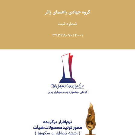
گروه جهادی راهنمای زائر
شماره ثبت
3936807014001