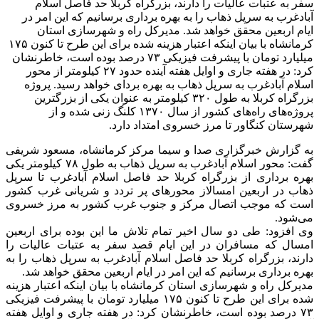
سفر به عتبات عالیات را دارند، بزرگراه کربلا حد فاصل اسلام
آبادغرب به سرپل ذهاب را به بهره برداری برسانیم که این امر در
ایام اربعین محقق خواهد شد. مدیرکل راه و شهرسازی استان
کرمانشاه با بیان اینکه اعتبار هزینه شده برای این طرح تا کنون ۱۷۵
میلیارد تومان با پیشرفت فیزیکی ۷۳ درصد بوده است، خاطرنشان
کرد: در هفته جاری و اوایل هفته آینده حدود ۲۷ کیلومتر از محور
اسلام آبادغرب به سرپل ذهاب به بهره بردای خواهد رسید. پروژه
بزرگراه کربلا به طول ۳۲۰ کیلومتر به عنوان یکی از بزرگترین
پروژه‌های راه‌های کشور از سال ۱۳۷۰ کلنگ زنی شده و از
شهرستان کنگاور تا مرز خسروی امتداد دارد.
به گزارش خبرگزاری صدا و سیما مرکز کرمانشاه، مسعود شریفی
گفت: محور اسلام آبادغرب به سرپل ذهاب به طول ۷۸ کیلومتر یکی
بهره برداری از بزرگراه کربلا حد فاصل اسلام آبادغرب تا سرپل
ذهاب در اربعین امسالاز محورهای پر تردد و شریانی غرب کشور
است که موجب اتصال مرکز و جنوب غرب کشور به مرز خسروی
می‌شود.
وی افزود: طی دو سال اخیر تمام تلاش ما این بوده برای اربعین
امسال که مسافران در این ایام قصد سفر به عتبات عالیات را
دارند، بزرگراه کربلا حد فاصل اسلام آبادغرب به سرپل ذهاب را به
بهره برداری برسانیم که این امر در ایام اربعین محقق خواهد شد.
مدیرکل راه و شهرسازی استان کرمانشاه با بیان اینکه اعتبار هزینه
شده برای این طرح تا کنون ۱۷۵ میلیارد تومان با پیشرفت فیزیکی
۷۳ درصد بوده است، خاطرنشان کرد: در هفته جاری و اوایل هفته