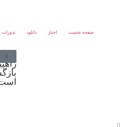
صفحه نخست
اخبار
دانلود
نذورات
بهتری
بازگ
است