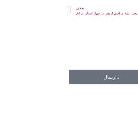
بعدی
ث علیه مراسم اربعین در چهار استان عراق
ارسال
گروه جهادی راهنمای زائر