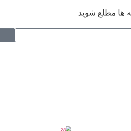
ه ها مطلع شوید
موکب راهنمای زائر
شماره مجوز
1402275700