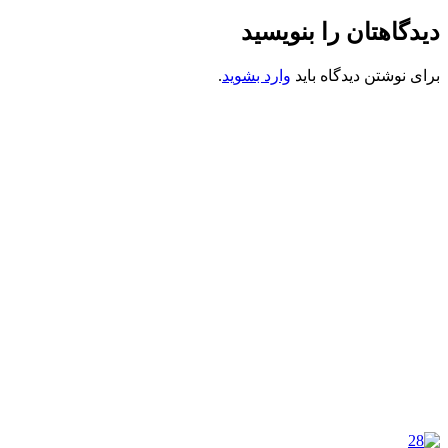
دیدگاهتان را بنویسید
برای نوشتن دیدگاه باید
وارد بشوید
.
کانون فرهنگی تبلیغی جهادی راهنمای زائر
شماره ثبت : 55382
شناسه ملی : 14012122640
موکب راهنمای زائر
شماره مجوز
1402275700
گروه جهادی راهنمای زائر
شماره ثبت
3936807014001