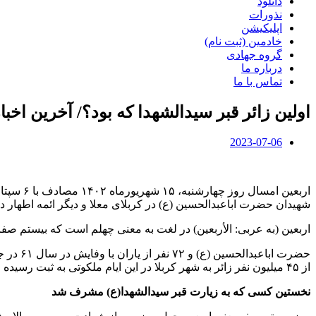
دانلود
نذورات
اپلیکیشن
خادمین (ثبت نام)
گروه جهادی
درباره ما
تماس با ما
اولین زائر قبر سیدالشهدا که بود؟/ آخرین اخبار
2023-07-06
شهیدان حضرت اباعبدالحسین (ع) در کربلای معلا و دیگر ائمه اطهار د
اربعین (به عربی: الأربعین) در لغت به معنی چهلم است که بیستم صفر ۶۱ هجری قمری چهل روز پس از روز عاشورا، روز شهادت سید الشهدا (ع) امام سوم شیعیان در کربلا برگزار می‌گ
حضرت ا
از ۴۵ میلیون نفر زائر به شهر کربلا در این ایام ملکوتی به ثبت رسیده است.
نخستین کسی که به زیارت قبر سیدالشهدا(ع) مشرف شد