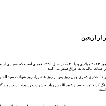
 از اربعین
اربعین امسال روز چهارشنبه، ۱۵ شهریورماه ۱۴۰۲ مصادف با 
ر عتبات عالیات به عراق سفر می کنند.
ردد.
باعبدالحسین (ع) و ۷۲ نفر از یاران با وفایش در سال ۶۱ در جنگ کربلا توسط سپاه عبید الله بن زیاد