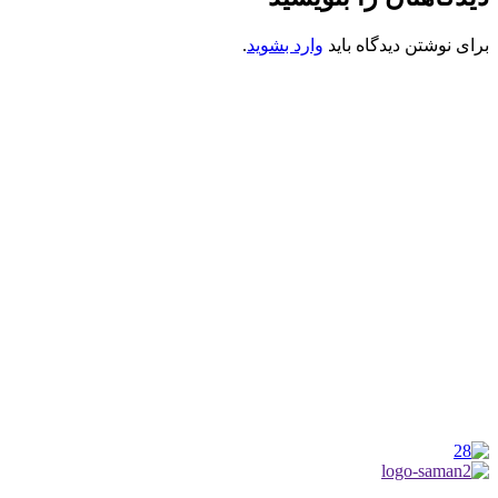
برای نوشتن دیدگاه باید
وارد بشوید
.
کانون فرهنگی تبلیغی جهادی راهنمای زائر
شماره ثبت : 55382
شناسه ملی : 14012122640
موکب راهنمای زائر
شماره مجوز
1402275700
گروه جهادی راهنمای زائر
شماره ثبت
3936807014001