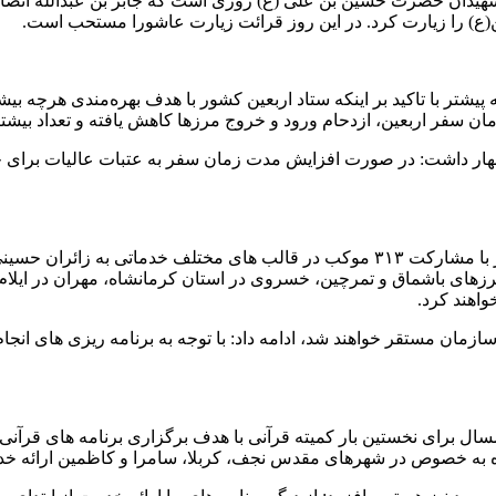
دان حضرت حسین بن علی (ع) روزی است که جابر بن عبدالله انصاری، ص
ع) را زیارت کرد. در این روز قرائت زیارت عاشورا مستحب است.
یشتر با تاکید بر اینکه ستاد اربعین کشور با هدف بهره‌مندی هرچه بی
فر اربعین، ازدحام ورود و خروج مرزها کاهش یافته و تعداد بیشتری
اظهار داشت: در صورت افزایش مدت زمان سفر به عتبات عالیات برای 
وی با تاکید بر اینکه سازمان اوقاف و امور خیریه در اربعین امسال نیز با مشارکت ۳۱۳ مو
خل کشور و نیز مرزهای باشماق و تمرچین، خسروی در استان کرمانشاه، مهران د
اهند کرد.
سازمان مستقر خواهند شد، ادامه داد: با توجه به برنامه ریزی های انجام
ال برای نخستین بار کمیته قرآنی با هدف برگزاری برنامه های قرآنی
 شده به خصوص در شهرهای مقدس نجف، کربلا، سامرا و کاظمین ارائه خد