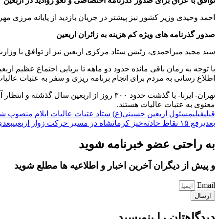
توافق با عراق برای صدور گذرنامه اختصاصی و لغو روادید در اربعین
احمد وحیدی وزیر کشور نیز پیشتر در جریان بازدید از پایانه مرزی مه
صدور گذرنامه های ویژه کم هزینه به زائران اربعین
سید مجید میراحمدی، رئیس ستاد مرکزی اربعین نیز از توافق با وزارت کشور عراق برای تسهیل امور اربعین در سال ۴۰۲
با توجه به زمان باقی مانده حدود دو ماهه تا برپایی اجتماع عظیم ارب
اطلاع رسانی به مردم برای انجام برنامه ریزی و سفر به عتبات عالیات ا
معنوی به عتبات عالیات هستند.
قبلی
قبلی
مسئول اربعین حسینی(ع) ستاد عتبات عالیات ایلام منصوب ش
بعدی
رفع ۱۵ نقاط حادثه‌خیز کرمانشاه در مسیر حرکت زوار اربعین
بعدی
به راحتی عضو خبرنامه شوید
و پیش از دیگران آخرین اخبار و اطلاعیه ها مطلع شوید
Email
ارسال
دیدگاهتان را بنویسید