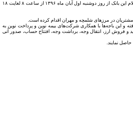
به گزارش بانک مردم به نقل از روابط عمومی بانک اقتصادنوین، به همین منظور ساعت کار شعب ارشاد و فردوسی کرمانشاه، آبادان و ایلام این بانک از روز دوشنبه اول آبان ماه ۱۳۹۶ از ساعت ۸ لغایت ۱۸
و مشتریان در مرزهای شلمچه و مهران اقدام کرده است.
نکی ۲۴ ساعته در مرزهای شلمچه و مهران صورت گرفته و این باجه‌ها با همکاری شرکت‌های بیمه نوین و پرداخت نوین به
رید و فروش ارز، انتقال وجه، برداشت وجه، افتتاح حساب، صدور آنی