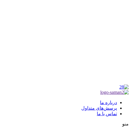
شماره ثبت : 55382
شناسه ملی : 14012122640
موکب راهنمای زائر
شماره مجوز
1402275700
گروه جهادی راهنمای زائر
شماره ثبت
3936807014001
درباره ما
پرسش‌های متداول
تماس با ما
منو