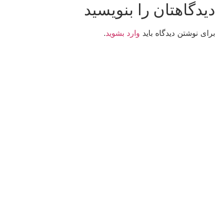
دیدگاهتان را بنویسید
برای نوشتن دیدگاه باید
وارد بشوید
.
کانون فرهنگی تبلیغی جهادی راهنمای زائر
شماره ثبت : 55382
شناسه ملی : 14012122640
موکب راهنمای زائر
شماره مجوز
1402275700
گروه جهادی راهنمای زائر