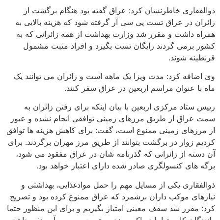
ذوالفقاری خاطرنشان کرد: عراق گفته بود هنگام برگشت از
زائران در عراق تست پی سی آر گرفته شود که هزینه بالایی به
همراه داشت و مقرر شد وزارت بهداشت از همه زائرانی که به
کشور برمی گردند رایگان تست بگیرد و افراد مثبت مشمول
قرنطینه شوند.
وی اضافه کرد: مدت ویزا یک ماهه است و زائران می توانند یک
ماه با عنوان مراسم اربعین در عراق سفر کنند.
رییس ستاد مرکزی اربعین با بیان اینکه برای رفتن زائران به
سمت عراق از طریق مرزهای زمینی توافقی انجام نشده و عبور
از مرزهای زمینی ممنوع است، گفت: برای کاهش هزینه ها توافق
کردیم زوار در برگشت بتوانند از طریق مرز مهران برگردند. برای
آن دسته از زائرانی که گذرنامه شان در عراق مفقود می شود،
برگه های کنسولگری صادر شده دارای اعتبار خواهد بود.
ذوالفقاری یکی از مسایل مهم را حمل موادغذایی، بهداشتی و
نیازهای موکب داران برشمرد که عراق ممنوع کرده بود و تصریح
کرد: مقرر شد سقف معینی امتیاز بگیریم و برای این منظور حتما
رانندگان کامیوتها باید واکسن زده و تست پی سی آر منفی داشته