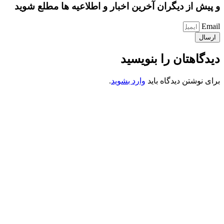
و پیش از دیگران آخرین اخبار و اطلاعیه ها مطلع شوید
Email
ارسال
دیدگاهتان را بنویسید
برای نوشتن دیدگاه باید
وارد بشوید
.
کانون فرهنگی تبلیغی جهادی راهنمای زائر
شماره ثبت : 55382
شناسه ملی : 14012122640
موکب راهنمای زائر
شماره مجوز
1402275700
گروه جهادی راهنمای زائر
شماره ثبت