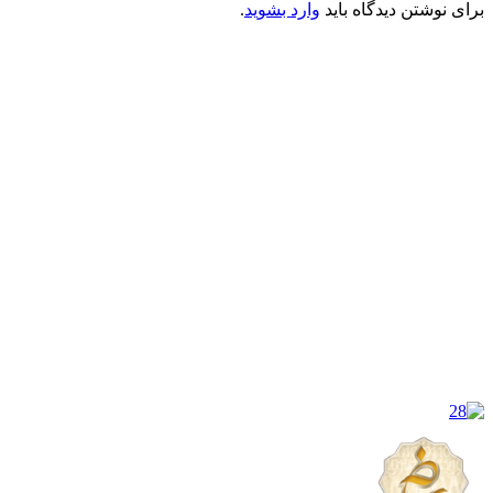
برای نوشتن دیدگاه باید
وارد بشوید
.
کانون فرهنگی تبلیغی جهادی راهنمای زائر
شماره ثبت : 55382
شناسه ملی : 14012122640
موکب راهنمای زائر
شماره مجوز
1402275700
گروه جهادی راهنمای زائر
شماره ثبت
3936807014001