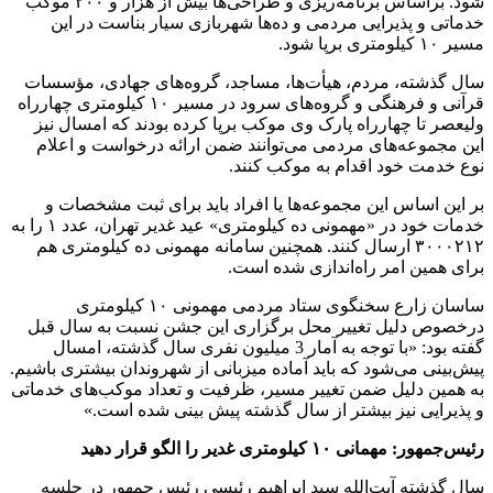
شود. براساس برنامه‌ریزی و طراحی‌ها بیش از هزار و ۲۰۰ موکب
خدماتی و پذیرایی مردمی و ده‌ها شهربازی سیار بناست در این
مسیر ۱۰ کیلومتری برپا شود.
سال گذشته، مردم، هیأت‌ها، مساجد، گروه‌های جهادی، مؤسسات
قرآنی و فرهنگی و گروه‌های سرود در مسیر ۱۰ کیلومتری چهارراه
ولیعصر تا چهارراه پارک وی موکب برپا کرده بودند که امسال نیز
این مجموعه‌های مردمی می‌توانند ضمن ارائه درخواست و اعلام
نوع خدمت خود اقدام به موکب کنند.
بر این اساس این مجموعه‌ها یا افراد باید برای ثبت مشخصات و
خدمات خود در «مهمونی ده کیلومتری» عید غدیر تهران، عدد ۱ را به
۳۰۰۰۲۱۲ ارسال کنند. همچنین سامانه مهمونی ده کیلومتری هم
برای همین امر راه‌اندازی شده است.
ساسان زارع سخنگوی ستاد مردمی مهمونی ۱۰ کیلومتری
درخصوص دلیل تغییر محل برگزاری این جشن نسبت به سال قبل
گفته بود: «با توجه به آمار 3 میلیون نفری سال گذشته، امسال
پیش‌بینی می‌شود که باید آماده میزبانی از شهروندان بیشتری باشیم.
به همین دلیل ضمن تغییر مسیر، ظرفیت و تعداد موکب‌های خدماتی
و پذیرایی نیز بیشتر از سال گذشته پیش بینی شده است.»
رئیس‌جمهور: مهمانی ۱۰ کیلومتری غدیر را الگو قرار دهید
سال گذشته آیت‌الله سید ابراهیم رئیسی رئیس جمهور در جلسه