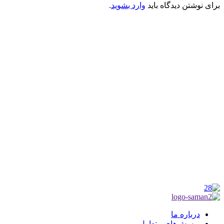
برای نوشتن دیدگاه باید
وارد بشوید
.
کانون فرهنگی تبلیغی جهادی راهنمای زائر
شماره ثبت : 55382
شناسه ملی : 14012122640
موکب راهنمای زائر
شماره مجوز
1402275700
گروه جهادی راهنمای زائر
شماره ثبت
3936807014001
درباره ما
پرسش‌های متداول