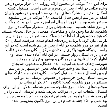
برای این ۴۰۰ موکب در مجموع ارائه روزانه ۱۰۰ هزار پرس در هر
وعده غذایی در ایام اربعین برنامه‌ریزی شده است. مسئول کمیته
اسکان، تغذیه و مشارکت‌های مردمی ستاد اربعین خرمشهر با بیان
اینکه در مراسم اربعین سال گذشته، ۲۸۰ موکب در مرز شلمچه
مستقر شده بودند، افزود: امسال افزایش خوبی را در بحث مواکب
در مرز شاهد هستیم. البته همچنان برای استقرار مواکب در مرز
شلمچه، تقاضا وجود دارد و متقاضیان همچنان در حال ثبت‌نام هستند
که هیچ محدودیتی از لحاظ تعداد مواکب مستقر در این مرز نداریم.
یازعی بیان کرد: با برنامه‌ریزی‌های انجام شده،‌ ظرفیت اسکان ۵۰
هزار نفر در مرز شلمچه در ایام اربعین فراهم شده است که در این
راستا اردوگاه شهید باکری و تعدادی مرکز اسکان موقت در قالب
چادر، برای اسکان زوار حسینی در این ایام آماده شده است. وی
اظهار کرد: استان‌های هرمزگان و بوشهر و تهران و همچنین
شهرستان‌های حمیدیه، امیدیه، ایذه، هفتکل، ماهشهر، هندیجان،
آبادان، و … استان‌ها و شهرستان‌های معین خرمشهر در مراسم
اربعین امسال هستند. مسئول کمیته اسکان، تغذیه و مشارکت‌های
مردمی ستاد اربعین خرمشهر در خصوص آبرسانی به مواکب
مستقر در مرز شلمچه گفت: تاکنون ۱۰ تانکر آبرسانی در
موقعیت‌های مختلف مرز شلمچه مستقر شده‌اند. علاوه بر این برای
امسال انشعاب آب برای مواکب تعریف شده و آبرسانی ثابتی را در
این مرز شاهد خواهیم بود. همچنین نزدیک به ۶۰۰ چشمه سرویس
بهداشتی و ۲۵۰ چشمه حمام در این مرز تاکنون پیش‌بینی شده
است.