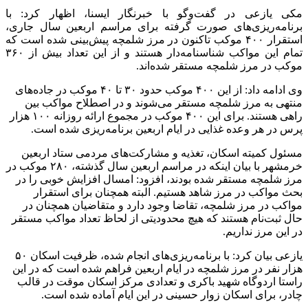
مکی یازعی در گفت‌وگو با خبرنگار ایسنا، اظهار کرد: با
برنامه‌ریزی‌های صورت گرفته برای مراسم اربعین سال جاری،
استقرار ۴۰۰ موکب تاکنون در مرز شلمچه پیش‌بینی شده است که
تمام این مواکب شناسنامه‌دار هستند و از این تعداد بیش از ۳۶۰
موکب در مرز شلمچه مستقر شده‌اند.
وی ادامه داد: از این ۴۰۰ موکب حدود ۳۰ تا ۴۰ موکب در جاده‌های
منتهی به مرز شلمچه مستقر می‌شوند و در اصطلاح مواکب بین
راهی هستند. برای این ۴۰۰ موکب در مجموع ارائه روزانه ۱۰۰ هزار
پرس در هر وعده غذایی در ایام اربعین برنامه‌ریزی شده است.
مسئول کمیته اسکان، تغذیه و مشارکت‌های مردمی ستاد اربعین
خرمشهر با بیان اینکه در مراسم اربعین سال گذشته، ۲۸۰ موکب در
مرز شلمچه مستقر شده بودند، افزود: امسال افزایش خوبی را در
بحث مواکب در مرز شاهد هستیم. البته همچنان برای استقرار
مواکب در مرز شلمچه، تقاضا وجود دارد و متقاضیان همچنان در
حال ثبت‌نام هستند که هیچ محدودیتی از لحاظ تعداد مواکب مستقر
در این مرز نداریم.
یازعی بیان کرد: با برنامه‌ریزی‌های انجام شده،‌ ظرفیت اسکان ۵۰
هزار نفر در مرز شلمچه در ایام اربعین فراهم شده است که در این
راستا اردوگاه شهید باکری و تعدادی مرکز اسکان موقت در قالب
چادر، برای اسکان زوار حسینی در این ایام آماده شده است.