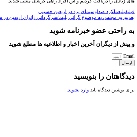
های زیادی را دریافت کردیم و این افراد راهی کربلای معلی شدند.
قبلی
قبلی
عملکرد صداوسیمای یزد در اربعین حسینی
بعدی
ورود مجلس به موضوع گرانی بلیت/سرگردانی زائران اربعین در سا
به راحتی عضو خبرنامه شوید
و پیش از دیگران آخرین اخبار و اطلاعیه ها مطلع شوید
Email
ارسال
دیدگاهتان را بنویسید
برای نوشتن دیدگاه باید
وارد بشوید
.
کانون فرهنگی تبلیغی جهادی راهنمای زائر
شماره ثبت : 55382
شناسه ملی : 14012122640
موکب راهنمای زائر