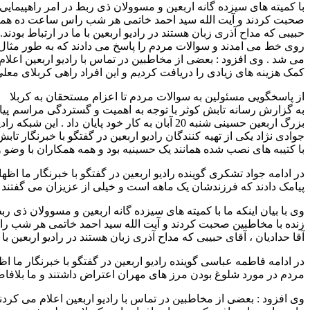
با کمیته های سیزده گانه اربعین و مسوولان ذی ربط در امر راهپیمایی
صحبت کردند و آیت الله سید احمد خاتمی هر شب راس ساعت ده همراه ما
حبیبی که مداح آذری زبان هستند در رادیو اربعین با ما در ارتباط بودن
روی خط می امدند و سوالات مردم را پاسخ می دادند که به طور مثال
می شد . وی افزود : بعضی از مخاطبین در تماس با رادیو اربعین اعلا
کمک هزینه های زیادی را دریافت کردیم و این افراد راهی کربلای معل
از پاسخگویی مسئولین به سوالات مردم تا اعزام مستحقان به کربلا
به گزارش رسانه تابش کوثر با توجه به اهمیت و گستردگی مراسم پیا
بزرگ اربعین حسینی شنبه 20 آبان به کار خود 
جوادی نژاد یکی از تهیه کنندگان رادیو اربعین در گفتگو با خبرنگار
با کتیبه های نصب شده همانند یک حسینیه بود و همه همکاران با وضو
در ادامه جواد تشکری گوینده رادیو اربعین در گفتگو با خبرنگار ما ا
پیامک دادند که فرزندشان یک ماهه است و خیلی از عزیزان می گفتند ک
وی با بیان اینکه ما با کمیته های سیزده گانه اربعین و مسوولان ذی ر
زنده با مخاطبین صحبت کردند و آیت الله سید احمد خاتمی هر شب راس
آقا حدادیان ، آقای حبیبی که مداح آذری زبان هستند در رادیو اربعین با م
در ادامه فاطمه عباسی گوینده رادیو اربعین در گفتگو با خبرنگار ما
مردم در مورد شلوغ بودن مرز های مهران اعتراض داشتند و ما بلافا
وی افزود : بعضی از مخاطبین در تماس با رادیو اربعین اعلام می کرد