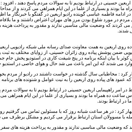
 اربعین حسینی در ارتباط بودیم تا به سوالات مردم پاسخ دهند ، افزود
 بودند و بسیاری از علما در این ایام همراهی می کردند و از مداحان
د. در ادامه فاطمه عباسی گوینده رادیو اربعین در گفتگو با خبرنگار ما
 مردم در مورد شلوغ بودن مرز های مهران اعتراض داشتند و ما بلاف
م می کردند که وضعیت مالی مناسبی ندارند و مقدور به پرداخت هزینه 
ی شدند.
ده روی اربعین به همت معاونت صدای رسانه ملی شبکه رادیویی اربعین 
پایان داد . این شبکه رادیویی ضمن پوشش پیاده روی زائران حسینی، از زوایای م
 تابش کوثر با بیان اینکه برنامه در پنج شیفت کاری در استودیو پخش ج
 وارد می شدند که این امر باعث می شد حال و هوای خاصی در استدیو ح
ظهار کرد : مخاطبانی سال گذشته در خواست داشتند در رادیو از مردم بخ
ه عمود های پیاده روی اربعین را به نیت عوامل و شنونده های برنامه 
بط در امر راهپیمایی اربعین حسینی در ارتباط بودیم تا به سوالات مرد
 ساعت ده همراه ما بودند و بسیاری از علما در این ایام همراهی می 
ا در ارتباط بودند.
 اظهار کرد : در هر ساعت شبانه روز که با مسئولین تماس می گرفتیم ر
صله با مسوولان استان ارتباط برقرار می کردیم و مشکل برطرف می ش
ند که وضعیت مالی مناسبی ندارند و مقدور به پرداخت هزینه های سفر 