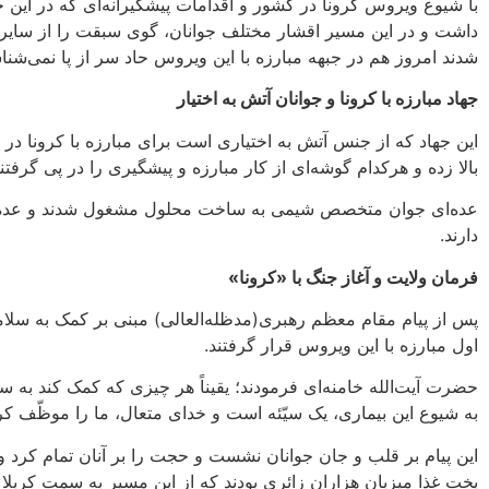
با شیوع ویروس کرونا در کشور و اقدامات پیشگیرانه‌ای که در این 
شدند امروز هم در جبهه مبارزه با این ویروس حاد سر از پا نمی‌شناس
جهاد مبارزه با کرونا و جوانان آتش به اختیار
این جهاد که از جنس آتش به اختیاری است برای مبارزه با کرونا در 
بالا زده و هرکدام گوشه‌ای از کار مبارزه و پیشگیری را در پی گرفتند
عده‌ای جوان متخصص شیمی به ساخت محلول مشغول شدند و عده‌ای رو
دارند.
فرمان ولایت و آغاز جنگ با «کرونا»
پس از پیام مقام معظم رهبری(مدظله‌العالی) مبنی بر کمک به سلام
اول مبارزه با این ویروس قرار گرفتند.
حضرت آیت‌الله خامنه‌ای فرمودند؛ یقیناً هر چیزی که کمک کند به
به شیوع این بیماری، یک سیّئه است و ‌خدای متعال، ما را موظّ
این پیام بر قلب و جان جوانان نشست و حجت را بر آنان تمام کرد و جه
پخت غذا میزبان هزاران زائری بودند که از این مسیر به سمت کربلا ع