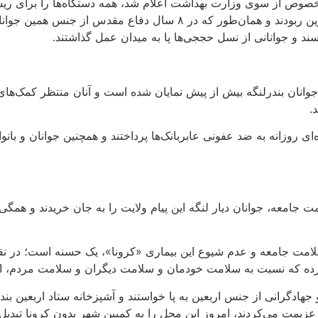
خصوص از سوی وزارت بهداشت اعلام شد، همه دستگاه‌ها را برای ریشه
داشت و در این مسیر اقشار مختلف جوانان، گوی سبقت را از سایرین ربودند و همان‌طور
ند و جوانانی از نسل حججی‌ها پا به میدان عمل گذاشتند.
جوانان بندرلنگه بیش از پیش نمایان شده است و آنان منتظر کمک‌های 
.
زانه به ضد عفونی عابر‌بانک‌ها پرداختند و همچنین جوانان و بانو
ت جامعه، جوانان دیار لنگه این پیام ولایت را به جان خریدند و ه
 سلامت جامعه و عدم شیوع این بیماری «کرونا»، یک حسنه است؛ در 
ف کرده که نسبت به سلامت خودمان و سلامت دیگران و سلامت مردم، 
ادگرانی از جنس اربعین به پا خواستند و آشپزخانه ستاد اربعین بندرلن
زیمت می‌کردند، امروز این ‌محل را به کمپین شهر بدون کرونا تبدیل ک