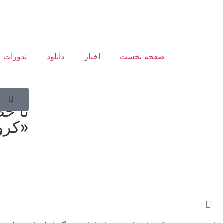
صفحه نخست
اخبار
دانلود
نذورات
از می
تا حض
«کرو