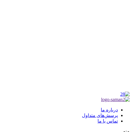
شماره ثبت : 55382
شناسه ملی : 14012122640
موکب راهنمای زائر
شماره مجوز
1402275700
گروه جهادی راهنمای زائر
شماره ثبت
3936807014001
درباره ما
پرسش‌های متداول
تماس با ما
منو