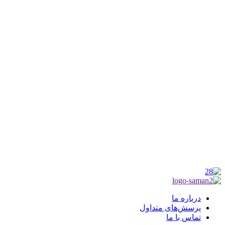
کانون فرهنگی تبلیغی جهادی راهنمای زائر
شماره ثبت : 55382
شناسه ملی : 14012122640
موکب راهنمای زائر
شماره مجوز
1402275700
گروه جهادی راهنمای زائر
شماره ثبت
3936807014001
درباره ما
پرسش‌های متداول
تماس با ما