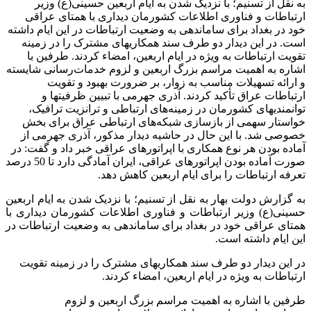
به نقل از تسنیم؛ با نزدیک شدن به ایام اربعین حسینی(ع) وزیر
ارتباطات و فناوری اطلاعات کشورمان دیداری با همتای عراقی
خود در بغداد برای ساماندهی به وضعیت ارتباطات در این ایام داشته
است. در این دیدار دو طرف سند همکاریهای مشترک را در زمینه
تقویت ارتباطات به ویژه در ایام اربعین، امضاء کردند. طرفین با
اشاره به اهمیت مراسم بزرگ اربعین و لزوم خدمات‌رسانی شایسته
و ارائه تسهیلات مناسب به زوار، بر ضرورت بهبود و تقویت
ارتباطات عراق تأکید کردند. آذری جهرمی با تبیین ظرفیتها و
توانمندیهای کشورمان در زمینه‌های ارتباطی و ترانزیت ترافیک،
خواستار سهمی از بازسازی شبکه‌های ارتباطی عراق برای بخش
خصوصی شد. با این حال در حاشیه دیدار مذکور، آذری جهرمی از
آماده بودن هر نوع همکاری با اپراتورهای عراقی خبر داد و گفت: در
صورت آماده بودن اپراتورهای عراقی، ایران آمادگی دارد تا 50 درصد
تعرفه ارتباطات را برای ایام اربعین کاهش دهد.
به گزارش دولت بهار به نقل از تسنیم؛ با نزدیک شدن به ایام اربعین
حسینی(ع) وزیر ارتباطات و فناوری اطلاعات کشورمان دیداری با
همتای عراقی خود در بغداد برای ساماندهی به وضعیت ارتباطات در
این ایام داشته است.
در این دیدار دو طرف سند همکاریهای مشترک را در زمینه تقویت
ارتباطات به ویژه در ایام اربعین، امضاء کردند.
طرفین با اشاره به اهمیت مراسم بزرگ اربعین و لزوم