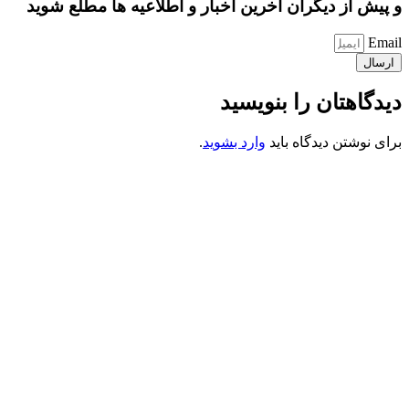
و پیش از دیگران آخرین اخبار و اطلاعیه ها مطلع شوید
Email
ارسال
دیدگاهتان را بنویسید
برای نوشتن دیدگاه باید
وارد بشوید
.
کانون فرهنگی تبلیغی جهادی راهنمای زائر
شماره ثبت : 55382
شناسه ملی : 14012122640
موکب راهنمای زائر
شماره مجوز
1402275700
گروه جهادی راهنمای زائر
شماره ثبت