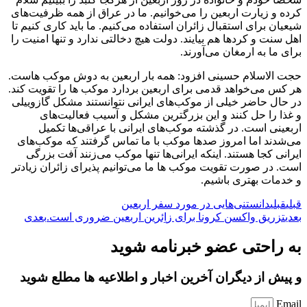
کرده و زیارت اربعین را می‌خوانیم. ما در عراق از همه ظرفیت‌های
شیعیان برای استقبال زائران استفاده می‌کنیم. ما باید کاری کنیم تا
اهل سنت و کردها هم بیایند. دولت هیچ دخالتی ندارد و تنها امنیت را
برای ما به ارمغان می‌آورند.
حجت الاسلام حسینی افزود: همه بار اربعین به دوش موکب هاست.
هر کس می‌خواهد قدمی برای اربعین بردارد موکب ها را تقویت کند.
در حال حاضر خیلی از موکب‌های ایرانی نتوانستند مشکل گازوییلی
و غذا را حل کنند و این بزرگترین مشکل و آسیب فعالیت‌های
اربعینی است. در گذشته موکب‌های ایرانی با عراقی‌ها تکمیل
می‌شدند اما امروز صدها موکب با ما تماس گرفتند که موکب‌های
ایرانی کجا هستند. اینکه ایرانی‌ها تنها موکب می‌زنند آفت بزرگی
است. در صورت تقویت موکب ها ما می‌توانیم پذیرای زائران زیادتر
و خدمات بهتری باشیم.
قبلی
قبلی
دانستنی‌هایی در مورد سفر اربعین
بعدی
تزریق واکسن کرونا برای زاِئرین اربعین ضروری است.
بعدی
به راحتی عضو خبرنامه شوید
و پیش از دیگران آخرین اخبار و اطلاعیه ها مطلع شوید
Email