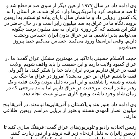
وی ادامه داد: در سال ۱۹۷۷ اربعین دیگر از سوی صدام قطع شد و
تا صدام سقوط کرد و آمریکایی‌ها وارد عراق شدند. هر استان را به
یک کشور اروپایی داد و ما همان سال با پای پیاده توانستیم به اربعین
برویم. نگاه ما در عراق به صد میلیون زایر است و در حال حاضر در
فکر این هستیم که اگر روزی زائران به صد میلیون برسد چگونه
می‌توانیم پذیرا باشیم. ما در عراق بدون ایران احساس وحشت
داریم. وقتی ایرانی‌ها ورود می‌کنند احساس می‌کنم حتماً پیروز
می‌شویم.
حجت الاسلام حسینی با تاکید بر مهمترین مشکل عراق گفت: ما در
عراق کمبود ولایت داریم و این حقیقت را باید واقف شویم. ولایت
فقیه در عراق نداریم مردم ایران باید خدا را شکر کنند. ما اگر ولی
فقیه داشتیم عراق این جور می‌شد؟ امروز در عراق ما جنگ بین
شیعه و شیعه را شاهدیم و این امر به دلیل نبودن ولایت فقیه و یک
رهبر مقتدر است. مرجعیت در عراق داریم اما مانند مرجعی که در
زمان شاه وجود داشت و هیچ کاری نمی‌توانست انجام دهد.
وی ادامه داد: هنوز هند و پاکستان و آفریقایی‌ها نیامدند. در آفریقا پنج
میلیون انصار المهدی هستند و هنوز از برپایی مراسم اربعین اطلاعی
ندارند.
رئیس اتحادیه رادیو و تلویزیون‌های عراق گفت: فرهنگ سازی کنید تا
اربعین زائران به دلیل ازدحام زیر قبه نروند و از دور زیارت کنند.
شخصاً خودم و خانواده در روز اربعین از هرکجا گنبد را ببینیم سلام