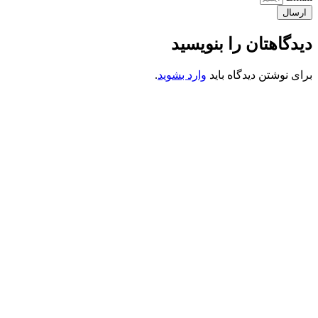
ارسال
دیدگاهتان را بنویسید
برای نوشتن دیدگاه باید
وارد بشوید
.
کانون فرهنگی تبلیغی جهادی راهنمای زائر
شماره ثبت : 55382
شناسه ملی : 14012122640
موکب راهنمای زائر
شماره مجوز
1402275700
گروه جهادی راهنمای زائر
شماره ثبت
3936807014001