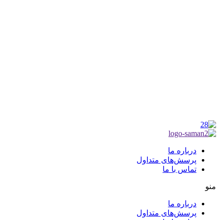
موکب راهنمای زائر
شماره مجوز
1402275700
گروه جهادی راهنمای زائر
شماره ثبت
3936807014001
درباره ما
پرسش‌های متداول
تماس با ما
منو
درباره ما
پرسش‌های متداول