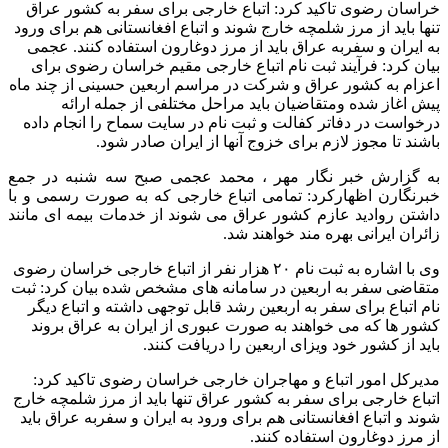
خراسان رضوی تاکید کرد: اتباع خارجی برای سفر به کشور عراق
تنها باید از مرز شلمچه خارج شوند و اتباع افغانستانی هم برای ورود
به ایران و سفربه عراق باید از مرز دوغارون استفاده کنند. عجمی
بیان کرد: فرآیند ثبت نام اتباع خارجی مقیم خراسان رضوی برای
اعزام به کشور عراق و شرکت در مراسم اربعین حسینی از چند ماه
پیش اغاز شده ومتقاضیان باید مراحل مختلفی از جمله ارائه
درخواست در دفاتر کفالت و ثبت نام در سایت سماح را انجام داده
باشند تا مجوز لازم برای خزوج آنها از ایران صادر شود.
به گزارش خبر نگار مهر ، محمد عجمی صبح سه شنبه در جمع
خبرنگارن اظهارکرد: تمامی اتباع خارجی که به صورت رسمی و با
داشتن روادید عازم کشور عراق می شوند از خدمات بیمه ای مانند
زائران ایرانی بهره مند خواهند شد.
وی با اشاره به ثبت نام ۲۰ هزار نفر از اتباع خارجی خراسان رضوی
متقاضی سفر به اربعین در سامانه های مشخص شده بیان کرد: ثبت
نام اتباع برای سفر به اربعین رشد قابل توجهی داشته و اتباع دیگر
کشور ها که می خواهند به صورت عبوری از ایران به عراق بروند
باید از کشور خود ویزای اربعین را دریافت کنند.
مدیرکل امور اتباع و مهاجران خارجی خراسان رضوی تاکید کرد:
اتباع خارجی برای سفر به کشور عراق تنها باید از مرز شلمچه خارج
شوند و اتباع افغانستانی هم برای ورود به ایران و سفربه عراق باید
از مرز دوغارون استفاده کنند.