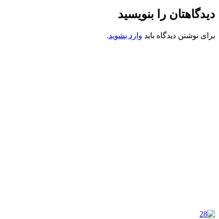
دیدگاهتان را بنویسید
برای نوشتن دیدگاه باید
وارد بشوید
.
کانون فرهنگی تبلیغی جهادی راهنمای زائر
شماره ثبت : 55382
شناسه ملی : 14012122640
موکب راهنمای زائر
شماره مجوز
1402275700
گروه جهادی راهنمای زائر
شماره ثبت
3936807014001