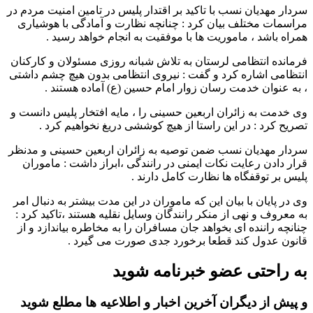
سردار مهدیان نسب با تاکید بر اقتدار پلیس در تامین امنیت مردم در
مراسمات مختلف بیان کرد : چنانچه نظارت و آمادگی با هوشیاری
همراه باشد ، ماموریت ها با موفقیت به انجام خواهد رسید .
فرمانده انتظامی لرستان به تلاش شبانه روزی مسئولان و کارکنان
انتظامی اشاره کرد و گفت : نیروی انتظامی بدون هیچ چشم داشتی
، به عنوان خدمت رسان زوار امام حسین (ع) آماده هستند .
وی خدمت به زائران اربعین حسینی را ، مایه افتخار پلیس دانست و
تصریح کرد : در این راستا از هیچ کوششی دریغ نخواهیم کرد .
سردار مهدیان نسب ضمن توصیه به زائران اربعین حسینی و مدنظر
قرار دادن رعایت نکات ایمنی در رانندگی ،ابراز داشت : ماموران
پلیس بر توقفگاه ها نظارت کامل دارند .
وی در پایان با بیان این که ماموران در این مدت بیشتر به دنبال امر
به معروف و نهی از منکر رانندگان وسایل نقلیه هستند ،تاکید کرد :
چنانچه راننده ای بخواهد جان مسافران را به مخاطره بیاندازد و از
قانون عدول کند قطعا برخورد جدی صورت می گیرد .
به راحتی عضو خبرنامه شوید
و پیش از دیگران آخرین اخبار و اطلاعیه ها مطلع شوید