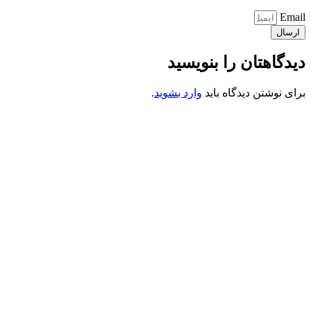
Email
ارسال
دیدگاهتان را بنویسید
برای نوشتن دیدگاه باید
وارد بشوید
.
کانون فرهنگی تبلیغی جهادی راهنمای زائر
شماره ثبت : 55382
شناسه ملی : 14012122640
موکب راهنمای زائر
شماره مجوز
1402275700
گروه جهادی راهنمای زائر
شماره ثبت
3936807014001