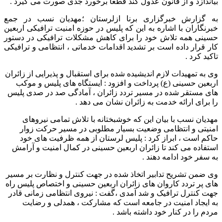
بیاندازد و از قانون عدول کند قطعا برخورد جدی صورت می گیرد .
به گزارش خبرگزاری برنا ازلرستان ؛مهدیان نسب در جمع
خبرنگاران با اشاره به این که پلیس در حوزه امنیت ترافیکی اربعین
حسینی همه تلاش خود را برای کاهش مشکلات ترافیکی در دستور
کار قرار داده است بر تشدید اقدامات خدماتی ، انتظامی و ترافیکی
تاکید کرد .
وی به تمهیدات لازم اندیشیده شده برای استقبال و پذیرایی از زائران
اربعین حسینی (ع) پرداخت و افزود : ایستگاه های پلیس و موکب
های مستقر شده در مسیر تردد زائران ، آمادگی صد در صدی پلیس
را برای ارائه خدمت به زائران نشان می دهد .
مهدیان نسب با بیان این که خوشبختانه با تلاش تمامی نیروهای
امنیتی و انتظامی وضعیت بسیار مطلوبی در مسیر حرکت زوار
حاکم است ، ابراز کرد : پلیس لرستان از همه ظرفیت های خود
استفاده می کند تا زائران اربعین حسینی در کمال امنیت و آرامش
به سفر خود ادامه دهند .
وی ضمن تشریح تدابیر اتخاذ شده در جهت کنترل و نظارت بر مسیر
های پر تردد کاروان های زائران اربعین حسینی و اختصاص پلیس راه
جهت کنترل ترافیک و شد آمدی ،گفت : نیروی انتظامی زمانی قادر
به ایجاد امنیت در جامعه است که مشارکت ، همدلی و رضایت
مردم را در کنار خود داشته باشد .