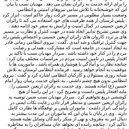
را برای ارائه خدمت به زائران نشان می دهد . مهدیان نسب با بیان
این که خوشبختانه با تلاش تمامی نیروهای امنیتی و انتظامی
وضعیت بسیار مطلوبی در مسیر حرکت زوار حاکم است ، ابراز کرد
: پلیس لرستان از همه ظرفیت های خود استفاده می کند تا زائران
اربعین حسینی در کمال امنیت و آرامش به سفر خود ادامه دهند .
وی ضمن تشریح تدابیر اتخاذ شده در جهت کنترل و نظارت بر مسیر
های پر تردد کاروان های زائران اربعین حسینی و اختصاص پلیس راه
جهت کنترل ترافیک و شد آمدی ،گفت : نیروی انتظامی زمانی قادر
به ایجاد امنیت در جامعه است که مشارکت ، همدلی و رضایت
مردم را در کنار خود داشته باشد . سردار مهدیان نسب با تاکید بر
اقتدار پلیس در تامین امنیت مردم در مراسمات مختلف بیان کرد :
چنانچه نظارت و آمادگی با هوشیاری همراه باشد ، ماموریت ها با
موفقیت به انجام خواهد رسید . فرمانده انتظامی لرستان به تلاش
شبانه روزی مسئولان و کارکنان انتظامی اشاره کرد و گفت : نیروی
انتظامی بدون هیچ چشم داشتی ، به عنوان خدمت رسان زوار امام
حسین (ع) آماده هستند . وی خدمت به زائران اربعین حسینی را ،
مایه افتخار پلیس دانست و تصریح کرد : در این راستا از هیچ
کوششی دریغ نخواهیم کرد . سردار مهدیان نسب ضمن توصیه به
زائران اربعین حسینی و مدنظر قرار دادن رعایت نکات ایمنی در
رانندگی ،ابراز داشت : ماموران پلیس بر توقفگاه ها نظارت کامل
دارند . وی در پایان با بیان این که ماموران در این مدت بیشتر به
دنبال امر به معروف و نهی از منکر رانندگان وسایل نقلیه هستند
،تاکید کرد : چنانچه راننده ای بخواهد جان مسافران را به مخاطره