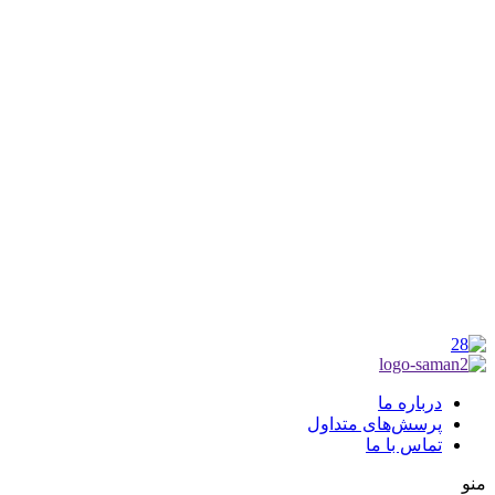
شماره ثبت : 55382
شناسه ملی : 14012122640
موکب راهنمای زائر
شماره مجوز
1402275700
گروه جهادی راهنمای زائر
شماره ثبت
3936807014001
درباره ما
پرسش‌های متداول
تماس با ما
منو