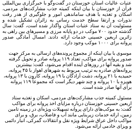
عتبات عالیات استان خوزستان در گفت‌وگو با خبرگزاری بین‌المللی
قرآن از خوزستان با بیان اینکه کمیته جذب مشارکت‌های مردمی،
اسکان و تغذیه با هدف ساماندهی امور و جلوگیری از هدر رفت
نذورات و ارتقا سطح خدمت رسانی به زائران تشکیل شده و
مسئولیت آن به ستاد عتبات استان واگذار شده است، گفت: سال
گذشته حدود ۷۰۰ موکب در دو پایانه مرزی و مسیرهای بین راهی به
زائرین اربعین حسینی خدمات ارائه دادند. امسال آمادگی صدور
پروانه برای ۱۰۰۰ موکب وجود دارد.
موسوی با بیان اینکه از مجموع پرونده‌های ارسالی به مرکز جهت
صدور پروانه برای مواکب، تعداد ۱۱۹ پروانه صادر و تحویل گرفته
شد و بقیه آنها در روزهای آینده اقدام می‌شود، گفت: بیشترین
پروانه‌های صادره به ترتیب مربوط به شهرهای اهواز با ۴۵ پروانه،
حمیدیه با ۲۱ پروانه، دشت آزادگان با ۱۹ پروانه، کارون با ۱۳ پروانه،
هویزه با ۱۰ پروانه و چند شهر دیگر است که مجموعاٌ ۱۱۹ پروانه
برای آنها صادر شده است.
مسئول کمیته جذب مشارکت‌های مردمی، اسکان و تغذیه ستاد
اربعین حسینی خوزستان درباره مزایای اخذ پروانه برای مواکب
گفت: به موکب‌های دارای پروانه تسهیلات ویژه‌ای در زمینه تامین
زمین، ارائه خدمات زیربنایی مانند آب و فاضلاب، برق، و برای
مواکب داخل عراق شرایط ویژه نقل و انتقالات گمرکی، انبار دائمی
و ویزای خادمی ارائه می‌شود.