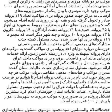
موکب در دو پایانه مرزی و مسیرهای بین راهی به زائرین اربعین
حسینی خدمات ارائه دادند. امسال آمادگی صدور پروانه برای ۱۰۰۰
موکب وجود دارد. موسوی با بیان اینکه از مجموع پرونده‌های
ارسالی به مرکز جهت صدور پروانه برای مواکب، تعداد ۱۱۹ پروانه
صادر و تحویل گرفته شد و بقیه آنها در روزهای آینده اقدام می‌شود،
گفت: بیشترین پروانه‌های صادره به ترتیب مربوط به شهرهای اهواز
با ۴۵ پروانه، حمیدیه با ۲۱ پروانه، دشت آزادگان با ۱۹ پروانه، کارون
با ۱۳ پروانه، هویزه با ۱۰ پروانه و چند شهر دیگر است که مجموعاٌ
۱۱۹ پروانه برای آنها صادر شده است. مسئول کمیته جذب
مشارکت‌های مردمی، اسکان و تغذیه ستاد اربعین حسینی
خوزستان درباره مزایای اخذ پروانه برای مواکب گفت: به موکب‌های
دارای پروانه تسهیلات ویژه‌ای در زمینه تامین زمین، ارائه خدمات
زیربنایی مانند آب و فاضلاب، برق، و برای مواکب داخل عراق
شرایط ویژه نقل و انتقالات گمرکی، انبار دائمی و ویزای خادمی
ارائه می‌شود. مسئول ستادبازسازی عتبات عالیات استان گفت:
مدیران مواکب و هیات‌های مذهبی متقاضی برپایی موکب هر چه
سریع‌تر جهت ثبت نام برای دریافت پروانه اقدام تا بتوانیم در فرصت
مناسب فرآیند جانمایی، تدارک زمین، تامین زیرساخت‌ها و امور
مربوط به هماهنگی با دولت عراق را انجام دهیم. موسوی مسئول
ستاد بازسازی عتبات عالیات استان خوزستان اعلام کرد: بیشترین
تشکیل پرونده برای صدور پروانه موکب مربوط به شهرستان اهواز
با بیش از ۱۰۰ فقره بوده است.
حجت‌الاسلام والمسلمین سیدمحمود موسوی مسئول ستادبازسازی