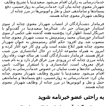
خدمات‌رسانی به زائران اقدام می‌شود. سعیدی‌نیا با تشریح وظایف
شهردار معنوی چذابه بیان کرد: خدمات‌رسانی به زوارحسینی، دفع
پسماندها و ساماندهی حمل و نقل و اتوبوس‌ها در مرز چذابه از
وظایف شهردار معنوی چذابه هستند.
فرماندار دشت‌آزادگان از انتصاب شهردار معنوی چذابه از سوی
استاندار خوزستان خبر داد. عبدالرضا سعیدی‌نیا در گفت‌وگو با
خبرنگار ایسنا، اظهار کرد: پنج‌شنبه هفته گذشته طی حکمی از سوی
استاندار خوزستان محمد رستم‌منش به سمت شهردار معنوی چذابه
منصوب شد. وی افزود: حکم آقای رستم‌منش به عنوان شهردار
معنوی چذابه هنوز ابلاغ نشده است ولی وی کار خود آغاز کرده و
امروز به همراه مجموعه ادارات در حال آماده‌سازی مرز شیب
عراق هستند. فرماندار دشت‌آزادگان گفت: هر ساله جهت رفاه زوار
پایانه مرزی چذابه که در ورودی مرز عراق قرار دارد و به نام شیب
عراق معروف است، آماده‌سازی و با استقرار مواکب، تامین
روشنایی جاده‌ها و نصب سایبان در خصوص خدمات‌رسانی به زائران
اقدام می‌شود. سعیدی‌نیا با تشریح وظایف شهردار معنوی چذابه
بیان کرد: خدمات‌رسانی به زوارحسینی، دفع پسماندها و ساماندهی
حمل و نقل و اتوبوس‌ها در مرز چذابه از وظایف شهردار معنوی
چذابه هستند.
به راحتی عضو خبرنامه شوید