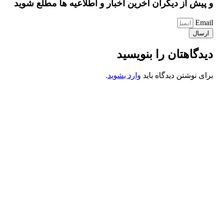
و پیش از دیگران آخرین اخبار و اطلاعیه ها مطلع شوید
Email
ارسال
دیدگاهتان را بنویسید
برای نوشتن دیدگاه باید
وارد بشوید
.
کانون فرهنگی تبلیغی جهادی راهنمای زائر
شماره ثبت : 55382
شناسه ملی : 14012122640
موکب راهنمای زائر
شماره مجوز
1402275700
گروه جهادی راهنمای زائر
شماره ثبت