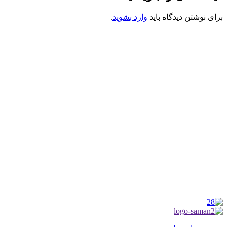
برای نوشتن دیدگاه باید
وارد بشوید
.
کانون فرهنگی تبلیغی جهادی راهنمای زائر
شماره ثبت : 55382
شناسه ملی : 14012122640
موکب راهنمای زائر
شماره مجوز
1402275700
گروه جهادی راهنمای زائر
شماره ثبت
3936807014001