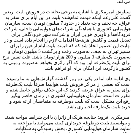
می‌کند.
سیاوش امیرمکری با اشاره به برخی تخلفات در فروش بلیت اربعین
گفت: علی‌رغم اینکه قیمت تمام‌شده بلیت در این ایام برای سفر به
عراق، چه نجف و چه بغداد در حدود 7 میلیون تومان است، سازمان
هواپیمایی کشوری با هماهنگی شرکت‌های هواپیمایی داخلی، شرکت
فرودگاه‌ها و ناوبری هوایی ایران و شرکت شهر فرودگاهی برای
تعدیل قیمت و کاهش هزینه‌ها اقدامات لازم را انجام داده است و در
نهایت این تصمیم اتخاذ شد که که قیمت بلیت ایام اربعین را برای
مسیر تهران به نجف، به‌صورت رفت و برگشت 5 میلیون تومان و
به‌صورت یک‌طرفه 3 میلیون و 200 هزار تومان باشد. علت تعیین نرخ
برای بلیت یک‌طرفه این بود که اگر زائری بخواهد به‌صورت زمینی به
کشور بازگردد، این امکان برای او فراهم باشد.
وی ادامه داد: اما در یکی، دو روز گذشته گزارش‌هایی به ما رسیده
است که بعضی از مراکز فروش بلیت هواپیما صرفاً بلیت یک‌طرفه
برای سفر به عراق عرضه کردند که این خلاف توافق حاصل‌شده و
مقررات است. سازمان هواپیمایی کشوری در زمان حاضر پیگیر
رفع این مشکل است که بلیت دوطرفه به متقاضیان ارائه شود و
خرید بلیت یک‌طرفه اختیاری باشد.
امیرمکری افزود: چنانچه هریک از زائران با این شرایط مواجه شدند
و نتوانستند بلیت دوطرفه خریداری کنند، می‌توانند با مراجعه به
سایت سازمان هواپیمایی کشوری، بخش رسیدگی به شکایات،