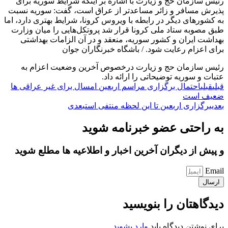
رئیس سازمان حج و زیارت با اشاره بر اینکه شرایط سوریه برای
پذیرش مسافر و زائر مساعدتر از عراق است، گفت: سوریه نسبت
به کشور‌های دیگر در رابطه با ویروس کرونا، شرایط بهتری دارد، اما
طبق مصوبه ستاد ملی کرونا قرار شد پروتکل‌هایی را میان وزارت
بهداشت ایران و کشور سوریه، منعقد و در آن الزامات بهداشتی
برای اعزام رعایت شود. / باشگاه خبرنگاران جوان
رئیس سازمان حج و زیارت درخصوص آخرین وضعیت اعزام به
عتبات و سوریه توضیحاتی را ارائه داد.
قبلی
قبلی
احتمال برگزاری مراسم اربعین امسال برای غیر عراقی ها
ضعیف است
بعدی
برگزاری اربعین تا این لحظه منتفی است
بعدی
به راحتی عضو خبرنامه شوید
و پیش از دیگران آخرین اخبار و اطلاعیه ها مطلع شوید
Email
ارسال
دیدگاهتان را بنویسید
برای نوشتن دیدگاه باید
وارد بشوید
.