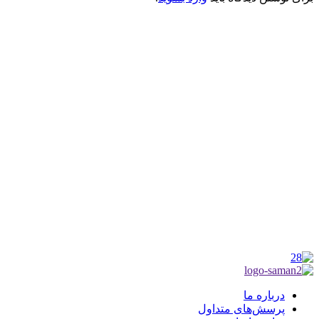
کانون فرهنگی تبلیغی جهادی راهنمای زائر
شماره ثبت : 55382
شناسه ملی : 14012122640
موکب راهنمای زائر
شماره مجوز
1402275700
گروه جهادی راهنمای زائر
شماره ثبت
3936807014001
درباره ما
پرسش‌های متداول