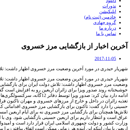
دانلود
نذورات
اپلیکیشن
خادمین (ثبت نام)
گروه جهادی
درباره ما
تماس با ما
آخرین اخبار از بازگشایی مرز خسروی
2017-11-05
شهریار حیدری در مورد آخرین وضعیت مرز خسروی اظهار داشت: تلاش 
شهریار حیدری در مورد آخرین وضعیت مرز خسروی اظهار داشت: تلاش د
وضعیت مرز خسروی اظهار داشت: تلاش دولت ایران برای بازگشایی مرز
ادامه دارد بیان کرد: صدور 
تغذیه زائران در داخل و خارج از مرزهای خسروی و مهران تاکنون فرا
حسینی را دارد گفت: تاکنون برای بازگشایی مرز خسروی اقداماتی که ل
تلاش‌ها همچنان برای بازگشایی مرز خسروی نه برای ایام اربعین امسا
عراق است و انتظار داریم برای اربعین حسینی بازگشایی شود. وی با ا
وزارت کشور و دولت جمهوری اسلامی ایران قرار دارد است و امیدواریم
اربعین با بیان اینکه این آینده هر زمانی ممکن است اتفاق بیافتد 