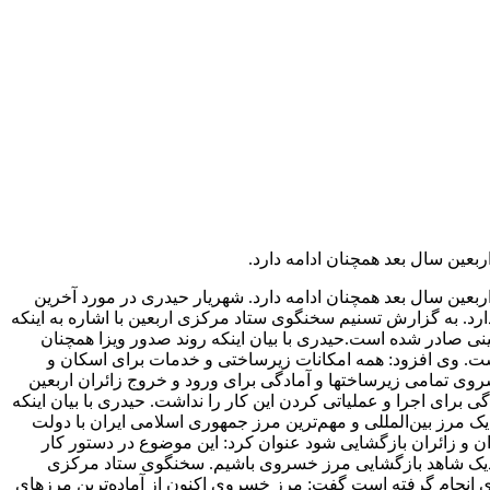
عین سال بعد همچنان ادامه دارد.
ین سال بعد همچنان ادامه دارد. شهریار حیدری در مورد آخرین
د. به گزارش تسنیم سخنگوی ستاد مرکزی اربعین با اشاره به اینکه
اکنون بیش از 2 میلیون و 300 هزار روادید برای زائران اربعین حسینی صادر شده است.حیدری با بیان اینکه روند صدور ویزا همچنان
وی در حال انجام است. وی افزود: همه امکانات زیرساختی و خدمات برای اسکان و
وی تمامی زیرساختها و آمادگی برای ورود و خروج زائران اربعین
رای اجرا و عملیاتی کردن این کار را نداشت. حیدری با بیان اینکه
ک مرز بین‌المللی و مهم‌ترین مرز جمهوری اسلامی ایران با دولت
ن و زائران بازگشایی شود عنوان کرد: این موضوع در دستور کار
ده نزدیک شاهد بازگشایی مرز خسروی باشیم. سخنگوی ستاد مرکزی
وی انجام گرفته است گفت: مرز خسروی اکنون از آماده‌ترین مرزهای