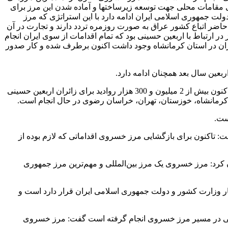
سوی مقامات محلی جهت توسعه زیرساختها و آماده شدن این مرز برای
ولت جمهوری اسلامی ایران ادامه دارد با این استراتژی که مرز
حاضر اتباع کشور عراق به صورت روزمره تردد دارند و تجارت در آن
 در ارتباط با اربعین حسینی بود که تمام اقدامات از سوی ایران انجام
 زائران در استان کرمانشاه وجود داشت اکنون برطرف شده و کار صدور
عین سال بعد همچنان ادامه دارد.
به گزارش تسنیم سخنگوی ستاد مرکزی اربعین با اشاره به اینکه خوشبختانه روند صدور ویزا برای زائران اربعین رو به افزایش است گفت: تاکنون بیش از 2 میلیون و 300 هزار روادید برای زائران اربعین حسینی
ست.
: تاکنون برای بازگشایی مرز خسروی اقداماتی که لازم بوده از
ان کرد: مرز خسروی یک مرز بین‌المللی و مهم‌ترین مرز جمهوری
کار وزارت کشور و دولت جمهوری اسلامی ایران قرار دارد است و
خصوصی در مسیر مرز خسروی انجام گرفته است گفت: مرز خسروی