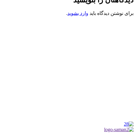
دیدگاهتان را بنویسید
برای نوشتن دیدگاه باید
وارد بشوید
.
کانون فرهنگی تبلیغی جهادی راهنمای زائر
شماره ثبت : 55382
شناسه ملی : 14012122640
موکب راهنمای زائر
شماره مجوز
1402275700
گروه جهادی راهنمای زائر
شماره ثبت
3936807014001