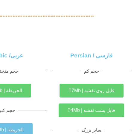
فارسی / Persian
عربی/ Arabic
حجم کم
حجم منخ
فایل روی نقشه | 7Mb
الخريطة | 5Mb
فایل پشت نقشه | 4Mb
حجم کبی
الخريطة | 17Mb
سایز بزرگ