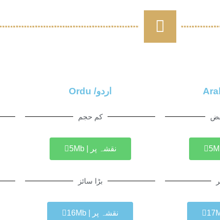
اردو/ Ordu
فض
کم حجم
نقشہ پر | 5Mb
ر
بڑا سائز
نقشہ پر | 16Mb