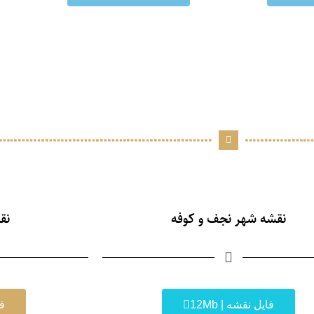
نقشه شهر نجف و کوفه
نق
فایل نقشه | 12Mb
فا