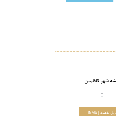
شه شهر کاظمین
یل نقشه | 9Mb