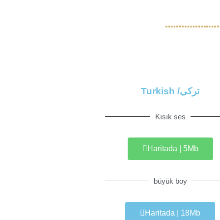
ترکی/ Turkish
Kısık ses
Haritada | 5Mb
büyük boy
Haritada | 18Mb