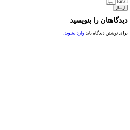
Email
ارسال
دیدگاهتان را بنویسید
برای نوشتن دیدگاه باید
وارد بشوید
.
کانون فرهنگی تبلیغی جهادی راهنمای زائر
شماره ثبت : 55382
شناسه ملی : 14012122640
موکب راهنمای زائر
شماره مجوز
1402275700
گروه جهادی راهنمای زائر
شماره ثبت
3936807014001