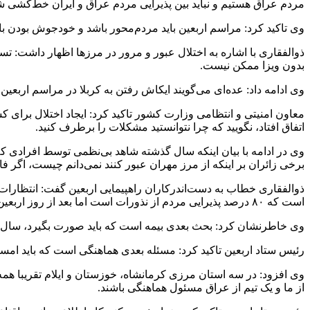
مردم عراق هستیم و نباید بین پذیرایی مردم عراق و ایران خط‌کشی ش
وی تاکید کرد: مراسم اربعین باید مردم‌محور باشد و خودجوش بودن با
ذوالفقاری با اشاره به اختلال عبور و مرور در مرزها اظهار داشت: ت
بدون ویزا ممکن نیست.
وی ادامه داد: عده‌ای می‌گویند ایکاش رفتن به کربلا در مراسم اربعین 
معاون امنیتی و انتظامی وزارت کشور تاکید کرد: ایجاد اختلال برای 
اتفاق افتاد، نگویید که چرا نتوانستید مشکلات را برطرف کنید.
وی در ادامه با بیان اینکه سال گذشته شاهد بی‌نظمی توسط افرادی که
برخی زائران بر اینکه از مرز مهران عبور کنند نمی‌دانم چیست، اگر فا
ذوالفقاری خطاب به دست‌اندرکاران راهپیمایی اربعین گفت: انتظارات 
است که ۸۰ درصد پذیرایی مردم از نذورات است اما بعد از روز اربعین که دیگر کم کم این پذیرایی جمع می‌شود چرا توقع ایجاد می‌کنید که تمام طول مدت اقامت باید از نذورات باشد.
وی خاطرنشان کرد: بحث بعدی بیمه است که باید صورت بگیرد، سال گذشته ۶۰ نفر از کسانی که در حمله تروریستی کشته شدند، بیمه نداشتند حالا ببینید خانواده‌هایشان 
رئیس ستاد اربعین تاکید کرد: مسئله بعدی هماهنگی است که باید امسا
وی افزود: در سه استان مرزی کرمانشاه، خوزستان و ایلام تقریبا همه
از ما و یک تیم از عراق مسئول هماهنگی باشند.