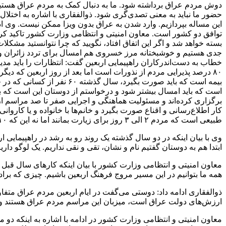
دوش مردم عراق برداشته شود. ما به دنبال کمک به مردم عراق هستیم و
حضور ما نباید به معنی تصدی‌گری شود. ذوالفقاری با اشاره به اختل
این مساله بپردازیم. وارد شدن به عراق بدون ویزا ممکن نیست. وی ادام
توافق دو کشور است. معاون امنیتی و انتظامی وزارت کشور تاکید کرد
بسته خواهد شد و اگر این اتفاق افتاد، نگویید که چرا نتوانستید مشکل
جدی هستیم و خوشبختانه مرز خسروی هم امسال برای تردد زائران وجود 
خطاب به دست‌اندرکاران راهپیمایی اربعین گفت: انتظارات را باید مد
۸۰ درصد پذیرایی مردم از نذورات است اما بعد از روز اربعین که د
بیمه است که باید صورت بگیر
است که باید امسال بیشتر شود و درخواستم از دوستان این است که با
برگزاری کرده‌اند و مسئولیت هماهنگی و اجرایی صفر تا صد مراسم ارب
کار اطلاع‌رسانی و اقناع صورت بگیرد و خانم‌ها با خانواده و یا کاروا
طبیعی است که مردم ۲ الی ۳ روز برای زیارت بمانند اما نه این که ۱۰ روز بمانند و توقع داشته باشند که پذیرایی آنان بر عهده ستاد اربعین باشد./ایلنا
وی با بیان اینکه در دو سال گذشته یک روند رو به رشد در راهپیمایی ا
ابتدا هم به دوستان گفتیم نام و نشان، تقی و نقی نداریم. یک لوگو داری
معاون امنیتی و انتظامی وزارت کشور با بیان اینکه کارهای سال ق
همه ما بتوانیم در این مسیر مروج فرهنگ اربعین باشیم. چیزی که برادار
ذوالفقاری ادامه داد: دوستی می‌گفت در ایام اربعین مردم عراق متفا
ارزش‌های دولت عراق است، میزبان این مراسم مردم عراق هستند و 
معاون امنیتی و انتظامی وزارت کشور در ادامه با اشاره به اینکه د