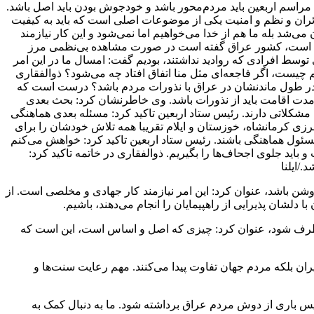
مراسم اربعین باید مردم‌محور باشد و خودجوش بودن باید اصل باشد.
ائران و نظم و امنیت یکی از موضوعات اصلی است که باید به کیفیت
ی‌شد بله ما هم از خدا می‌خواهیم اما نمی‌شود و این کار نیازمند
 حرام است، کشور عراق گفته است در صورت مشاهده بی‌نظمی مرز
 توسط افرادی که روادید نداشتند، بودیم گفت: امسال ما در این امر
 چیست، اگر فاجعه‌ای مثل منا اتفاق افتاد چه می‌شود؟ ذوالفقاری
راد در طول ماندنشان در عراق با نذورات مردم باشد؟ درست است که
ول مدت اقامت باید از نذورات باشد. وی خاطرنشان کرد: بحث بعدی
 خانواده‌هایشان چه مشکلاتی دارند. رئیس ستاد اربعین تاکید کرد: مسئله بعدی هماهنگی
رزی کرمانشاه، خوزستان و ایلام تقریبا همه تلاش خودشان را برای
مسئول هماهنگی باشند. رئیس ستاد اربعین تاکید کرد: خواهش می‌کنم
 باید جلوی اجحاف‌ها را بگیریم. ذوالفقاری در خاتمه تاکید کرد:
 روشن باشد، عنوان کرد: این امر نیازمند کار جهادی و مخلصی است. از
 دلشان پذیرایی از راهپیمایان را انجام می‌دهند، باشیم.
 برطرف شود، عنوان کرد: چیزی که اصل و اساس است، این است که
ان بلکه مردم جهان تفاوت پیدا می‌کنند. مهم رعایت سنت‌ها و
پس باری از دوش مردم عراق برداشته شود. ما به دنبال کمک به