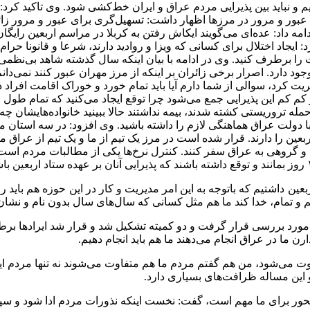
 نباید بین پذیرایی مردم عراق و ایران خط‌کشی شود. وی تاکید کرد: 
ال عبور و مرور در مرزها اظهار داشت: تسهیل‌گری برای عبور و مرور ز
ه داد: عده‌ای می‌گویند ایکاش رفتن به کربلا در مراسم اربعین رایگان م
: ایجاد اختلال برای کسانی که ویزا و روادید دارند، شرعا و قانونا
ات را برطرف کنید. وی در ادامه با بیان اینکه سال گذشته شاهد بی‌نظمی
دارد. اصرار برخی زائران بر اینکه از مرز مهران عبور کنند نمی‌دانم
یریت کرد، سوالی از شما دارم آیا باید تمام خورد و خوراک اقامت اف
یگر کم کم این پذیرایی جمع می‌شود چرا توقع ایجاد می‌کنید که تمام ط
د، سال گذشته ۶۰ نفر از کسانی که در حمله تروریستی کشته شدند، بیمه نداشتند حالا ببینید
 دولت عراق هماهنگی لازم را داشته باشید. وی افزود: در سه استان م
عین را دارند. قرار شده است در مرز یک تیم از ما و یک تیم از عراق 
نی و گروهی به عراق سفر کنند. کنترل نرخ‌ها یکی از مطالبات مردم است و
ربعین داشتیم که باتوجه به این امر مدیریت و کار در این حوزه هم باید
م و تمام، خدا کند ما هم مثل کسانی که سال‌های سال بدون نام و نشان با
بل مورد بررسی قرار گرفت و دو کمیته تشکیل شد و قرار شد ایرادها
ن ما در عراق انجام می‌دهند ما هم باید انجام دهیم.
وت می‌شود، من هم گفتم مردم ما هم متفاوت می‌شوند نه تنها مردم ایر
این مساله ظرافت‌های بسیاری دارد.
و محور برای ما مهم است، گفت: نخست اینکه نذورات مردم ادا شود و س