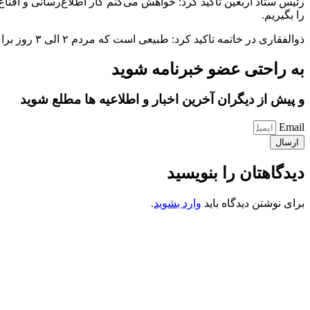
رئیس ستاد اربعین تاکید کرد: خواهش می‌کنم کار اطلاع‌رسانی و اقناع 
را بگیریم.
ذوالفقاری در خاتمه تاکید کرد: طبیعی است که مردم ۲ الی ۳ روز برای زیارت بمانند اما نه این که ۱۰ روز بمانند و توقع داشته باشند که پذیرایی آنان بر عهده ستاد اربعین باشد./ایلنا
به راحتی عضو خبرنامه شوید
و پیش از دیگران آخرین اخبار و اطلاعیه ها مطلع شوید
Email
ارسال
دیدگاهتان را بنویسید
برای نوشتن دیدگاه باید
وارد بشوید
.
کانون فرهنگی تبلیغی جهادی راهنمای زائر
شماره ثبت : 55382
شناسه ملی : 14012122640
موکب راهنمای زائر