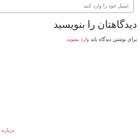
دیدگاهتان را بنویسید
برای نوشتن دیدگاه باید
وارد بشوید
.
کانون فرهنگی تبلیغی جهادی راهنمای زائر
شماره ثبت : 55382
شناسه ملی : 14012122640
درباره 