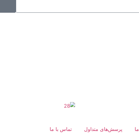
موکب راهنمای زائر
شماره مجوز
1402275700
ما
پرسش‌های متداول
تماس با ما